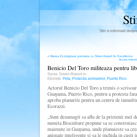
St
Stiri si informatii des
«
Marea Ecologizare premiata cu Silver Award for Excellence
Acces interz
Benicio Del Toro militeaza pentru li
Sursa: Green-Report.ro
.
Etichete:
Peta
,
Protectia animalelor
,
Puerto Rico
Actorul Benicio Del Toro a trimis o scrisoare
Guayama, Puerto Rico, pentru a protesta fata
aproba planurile pentru un centru de inmulti
Ecorazzi.
„Sunt dezamagit sa aflu de la prietenii mei
numita Bioculture propune sa se construiasc
maimute in Guayama, unde planuieste sa crea
animale inteligente si sa le inchida in custi 