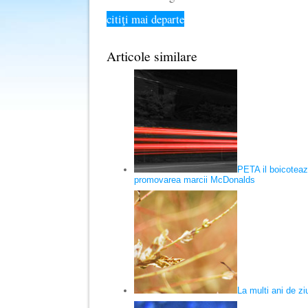
citiţi mai departe
Articole similare
PETA il boicotea
promovarea marcii McDonalds
La multi ani de zi