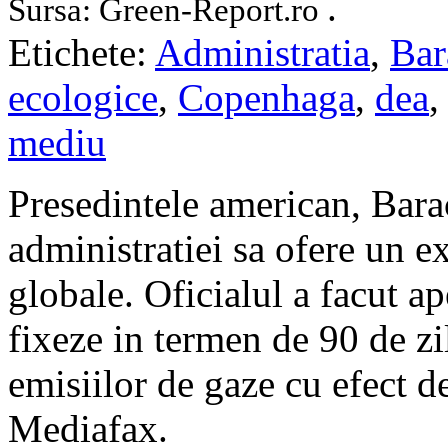
.
Sursa: Green-Report.ro
Etichete:
Administratia
,
Bar
ecologice
,
Copenhaga
,
dea
mediu
Presedintele american, Bara
administratiei sa ofere un e
globale. Oficialul a facut ape
fixeze in termen de 90 de zi
emisiilor de gaze cu efect d
Mediafax.