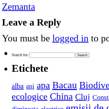
Zemanta
Leave a Reply
You must be
logged in
to p
Search for:
Etichete
Bacau
apa
Biodive
alba
ani
China
ecologice
Cluj
Const
emisii de 
dimineata