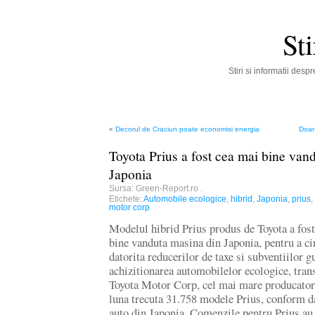
St
Stiri si informatii des
«
Decorul de Craciun poate economisi energia
Doar 
Toyota Prius a fost cea mai bine van
Japonia
Sursa: Green-Report.ro
.
Etichete:
Automobile ecologice
,
hibrid
,
Japonia
,
prius
,
motor corp
Modelul hibrid Prius produs de Toyota a fos
bine vanduta masina din Japonia, pentru a ci
datorita reducerilor de taxe si subventiilor 
achizitionarea automobilelor ecologice, tra
Toyota Motor Corp, cel mai mare producator
luna trecuta 31.758 modele Prius, conform da
auto din Japonia. Comenzile pentru Prius au 