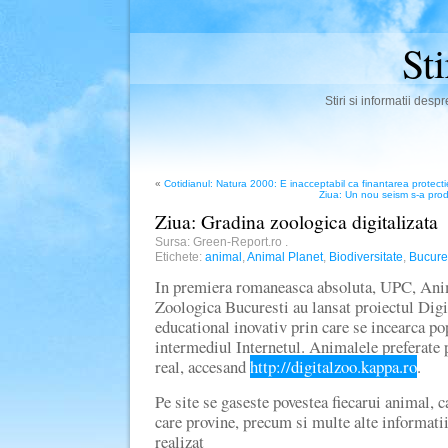
St
Stiri si informatii des
«
Cotidianul: Natura 2000: E inacceptabil ca finantarea protectiei
Ziua: Un nou seism s-a pro
Ziua: Gradina zoologica digitalizata
Sursa: Green-Report.ro
.
Etichete:
animal
,
Animal Planet
,
Biodiversitate
,
Bucure
In premiera romaneasca absoluta, UPC, Ani
Zoologica Bucuresti au lansat proiectul Digi
educational inovativ prin care se incearca pop
intermediul Internetul. Animalele preferate p
real, accesand
http://digitalzoo.kappa.ro
.
Pe site se gaseste povestea fiecarui animal, c
care provine, precum si multe alte informatii 
realizat