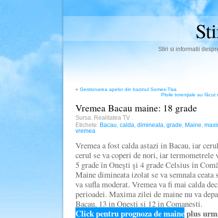
St
Stiri si informatii des
«
Gestionarea apelor din bazinul Somes-Tisa
Ploile torenţiale au făcut
Vremea Bacau maine: 18 grade
Sursa: Realitatea TV
.
Etichete:
Bacau
,
calda
,
dimineata
,
grade
,
Maine
,
max
vremea
Vremea a fost calda astazi in Bacau, iar cer
cerul se va coperi de nori, iar termometrele 
5 grade în Oneşti şi 4 grade Celsius în Comă
Maine dimineata izolat se va semnala ceata si
va sufla moderat. Vremea va fi mai calda dec
perioadei. Maxima zilei de maine nu va depa
Bacau, 13 in Onesti si 12 in Comanesti.
Click pentru prognoza de maine
plus urma