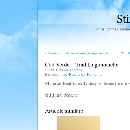
St
Stiri si informatii des
«
Facebook nu isi permite energia regenerabila
"Euro-
Cod Verde – Traditia gunoaielor
Sursa: Green-Report.ro
.
Etichete:
nbsp
,
Realitatea
,
Romania
Material Realitatea Tv despre deseurile din
citiţi mai departe
Articole similare