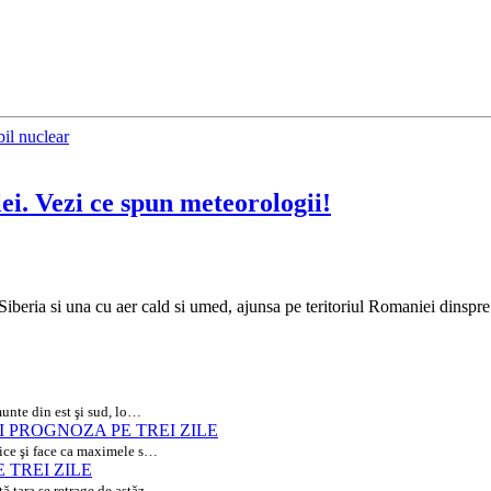
il nuclear
lei. Vezi ce spun meteorologii!
 Siberia si una cu aer cald si umed, ajunsa pe teritoriul Romaniei dinspr
munte din est şi sud, lo…
l VEZI PROGNOZA PE TREI ZILE
tice şi face ca maximele s…
PE TREI ZILE
ă ţara se retrage de astăz…