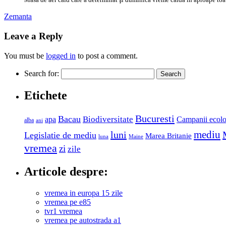
Zemanta
Leave a Reply
You must be
logged in
to post a comment.
Search for:
Etichete
Bucuresti
Bacau
Biodiversitate
apa
Campanii ecolo
alba
ani
luni
mediu
Legislatie de mediu
Marea Britanie
luna
Maine
vremea
zi
zile
Articole despre:
vremea in europa 15 zile
vremea pe e85
tvr1 vremea
vremea pe autostrada a1