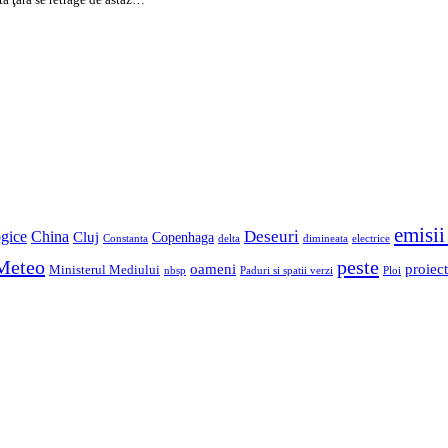
emisii
China
Deseuri
gice
Cluj
Copenhaga
Constanta
delta
dimineata
electrice
Meteo
peste
oameni
proiect
Ministerul Mediului
Paduri si spatii verzi
Ploi
nbsp