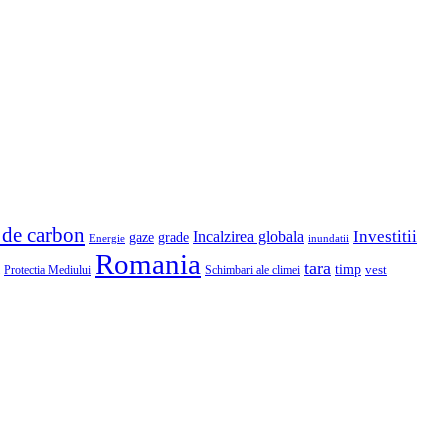
 de carbon
Investitii
Incalzirea globala
gaze
grade
Energie
inundatii
Romania
tara
timp
vest
Protectia Mediului
Schimbari ale climei