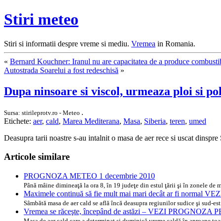
Stiri meteo
Stiri si informatii despre vreme si mediu.
Vremea
in Romania.
«
Bernard Kouchner: Iranul nu are capacitatea de a produce combustib
Autostrada Soarelui a fost redeschisă
»
Dupa ninsoare si viscol, urmeaza ploi si po
.
Sursa: stirileprotv.ro - Meteo
Etichete:
aer
,
cald
,
Marea Mediterana
,
Masa
,
Siberia
,
teren
,
umed
Deasupra tarii noastre s-au intalnit o masa de aer rece si uscat dinspre
Articole similare
PROGNOZA METEO 1 decembrie 2010
Până mâine dimineaţă la ora 8, în 19 judeţe din estul ţării şi în zonele de 
Maximele continuă să fie mult mai mari decât ar fi norma
Sâmbătă masa de aer cald se află încă deasupra regiunilor sudice şi sud-es
Vremea se răceşte, începând de astăzi – VEZI PROGNOZA 
Masa de aer cald care a determinat şi duminică vreme caldă în aproape toat