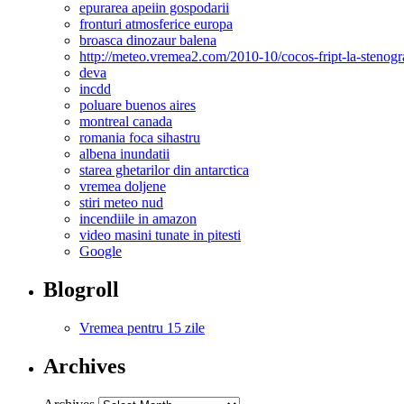
epurarea apeiin gospodarii
fronturi atmosferice europa
broasca dinozaur balena
http://meteo.vremea2.com/2010-10/cocos-fript-la-stenog
deva
incdd
poluare buenos aires
montreal canada
romania foca sihastru
albena inundatii
starea ghetarilor din antarctica
vremea doljene
stiri meteo nud
incendiile in amazon
video masini tunate in pitesti
Google
Blogroll
Vremea pentru 15 zile
Archives