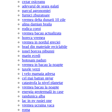
cezar osiceanu
adevarul de seara galati
parcul agronomiei
furnici zburatoare
vremea delta dunarii 10 zile
alina damian braila
rodica coroi
vremea bacau actualizata
horeca vremea
vremea in nordul greciei
brad din materiale reciclabile
ionel borcea pibunni
marin ecedi
botosanı padurı
vremea in bacau la noapte
taxele verzi
i velo mamaia adresa
cel mai batran stejar
catastrofa la nivel planetar
vremea bacau la noapte
energia geotermală in case
randunica alba
lac in nv rusiei one
vremea ucraina vaca
roma