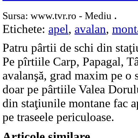
.
Sursa: www.tvr.ro - Mediu
Etichete:
apel
,
avalan
,
mont
Patru pârtii de schi din staţ
Pe pîrtiile Carp, Papagal, T
avalanşă, grad maxim pe o sc
doar pe pârtiile Valea Dorulu
din staţiunile montane fac ap
pe traseele periculoase.
Articole similare