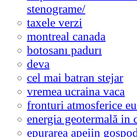
stenograme/
taxele verzi
montreal canada
botosanı padurı
deva
cel mai batran stejar
vremea ucraina vaca
fronturi atmosferice e
energia geotermală in 
epurarea apeiin gospod