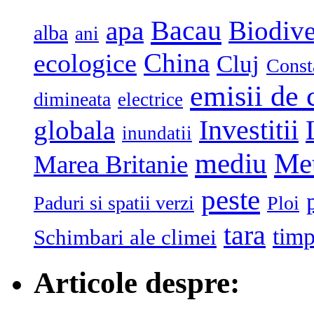
Bacau
apa
Biodive
alba
ani
China
ecologice
Cluj
Const
emisii de 
dimineata
electrice
globala
Investitii
inundatii
mediu
Me
Marea Britanie
peste
Paduri si spatii verzi
Ploi
tara
tim
Schimbari ale climei
Articole despre: