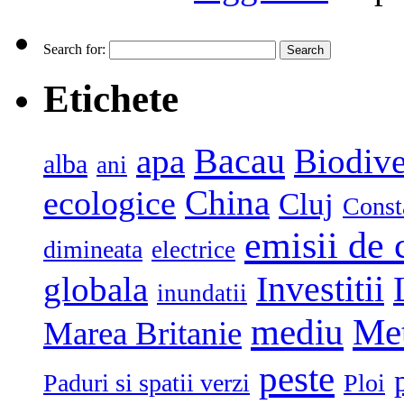
Search for:
Etichete
Bacau
apa
Biodive
alba
ani
China
ecologice
Cluj
Const
emisii de 
dimineata
electrice
globala
Investitii
inundatii
mediu
Me
Marea Britanie
peste
Paduri si spatii verzi
Ploi