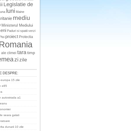
Legislatie de
ii
luni
luna
Maine
mediu
ritanie
o
Ministerul Mediului
eni
Paduri si spatii verzi
proiect
Protectia
Ploi
Romania
tara
timp
 ale climei
emea
zi
zile
E DESPRE:
 europa 15 zile
e e85
ea
 autostrada a1
ceanu
ronomiei
de seara galati
uratoare
ta dunarii 10 zile