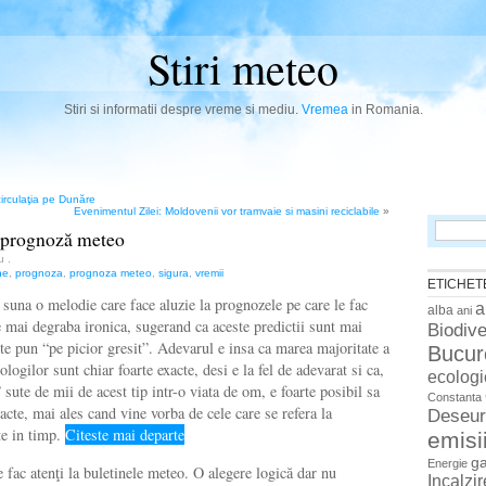
Stiri meteo
Stiri si informatii despre vreme si mediu.
Vremea
in Romania.
circulaţia pe Dunăre
Evenimentul Zilei: Moldovenii vor tramvaie si masini reciclabile
»
Search
 prognoză meteo
for:
iu
.
ne
,
prognoza
,
prognoza meteo
,
sigura
,
vremii
ETICHET
suna o melodie care face aluzie la prognozele pe care le fac
a
alba
ani
 e mai degraba ironica, sugerand ca aceste predictii sunt mai
Biodive
 te pun “pe picior gresit”. Adevarul e insa ca marea majoritate a
Bucur
ogilor sunt chiar foarte exacte, desi e la fel de adevarat si ca,
ecologi
” sute de mii de acest tip intr-o viata de om, e foarte posibil sa
Constanta
acte, mai ales cand vine vorba de cele care se refera la
Deseur
e in timp.
Citeste mai departe
emisi
g
Energie
 fac atenţi la buletinele meteo. O alegere logică dar nu
Incalzi