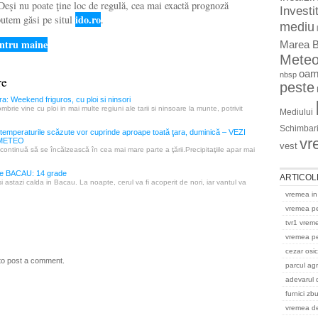
 Deşi nu poate ţine loc de regulă, cea mai exactă prognoză
Investit
ido.ro
utem găsi pe situl
.
mediu
ntru maine
Marea B
Mete
oam
nbsp
re
peste
a: Weekend friguros, cu ploi si ninsori
tombrie vine cu ploi in mai multe regiuni ale tarii si ninsoare la munte, potrivit
Mediului
Schimbari
 şi temperaturile scăzute vor cuprinde aproape toată ţara, duminică – VEZI
vr
METEO
vest
continuă să se încălzească în cea mai mare parte a ţării.Precipitaţiile apar mai
 BACAU: 14 grade
ARTICOL
i astazi calda in Bacau. La noapte, cerul va fi acoperit de nori, iar vantul va
vremea in
vremea p
tvr1 vrem
vremea pe
cezar osi
to post a comment.
parcul ag
adevarul 
furnici zb
vremea del