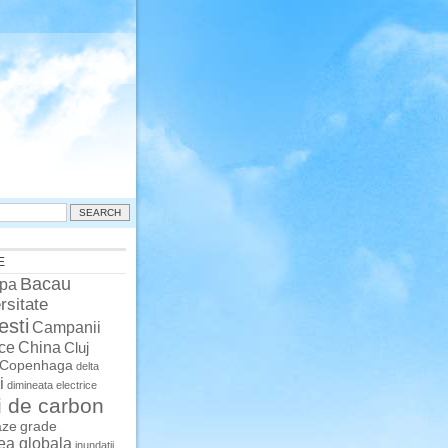
E
Bacau
pa
rsitate
esti
Campanii
China
ce
Cluj
Copenhaga
delta
i
dimineata
electrice
i de carbon
aze
grade
rea globala
inundatii