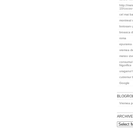
http://me
10/cocos-
cel mai ba
montreal
botosanı 
broasca d
roma
epurarea 
vremea de
meteo izvo
consumul 
frigorifice
uraganul 
cutremur b
Google
BLOGRO
Vremea pe
ARCHIV
Archives