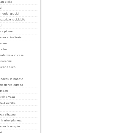
an braila
oi
nordul greciei
ateriale reciclabile
di
cea pibunni
cau actualizata
remea
 alba
eotermală in case
rusiei one
uenos aires
 bacau la noapte
tmosferice europa
undatii
raina vaca
maia adresa
oca sihastru
 la nivel planetar
acau la noapte
zi