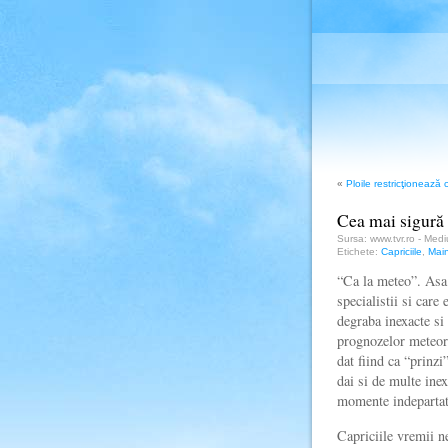
«
Ploile restricţionează 
Cea mai sigură
Sursa: www.tvr.ro - Med
Etichete:
Capriciile
,
Mai
“Ca la meteo”. Asa 
specialistii si care
degraba inexacte si
prognozelor meteorol
dat fiind ca “prinzi
dai si de multe inex
momente indepartat
Capriciile vremii ne