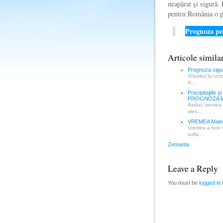
neapărat şi sigură.
pentru România o p
Prognoza pe
Articole simila
Prognoza sigur
Sfarsitul lui oc
A…
Precipitaţiile
PROGNOZA 
Astăzi, vremea 
ales…
VREMEA Maine
Vremea a fost s
sufla…
Zemanta
Leave a Reply
You must be
logged in