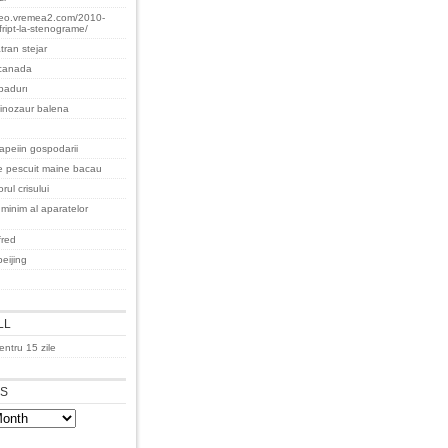
teo.vremea2.com/2010-
fript-la-stenograme/
tran stejar
 canada
padurı
inozaur balena
apeiin gospodarii
 pescuit maine bacau
rul crisului
minim al aparatelor
fred
eijing
LL
ntru 15 zile
ES