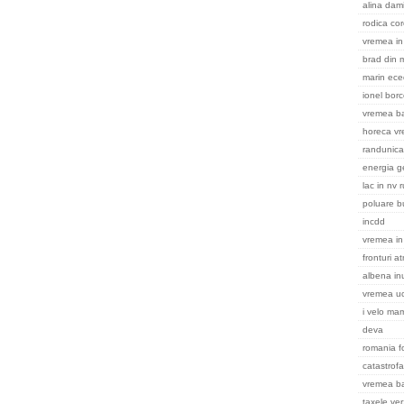
alina dami
rodica cor
vremea in 
brad din m
marin ece
ionel bor
vremea ba
horeca v
randunica
energia g
lac in nv 
poluare b
incdd
vremea in
fronturi a
albena in
vremea uc
i velo ma
deva
romania f
catastrofa
vremea b
taxele ver