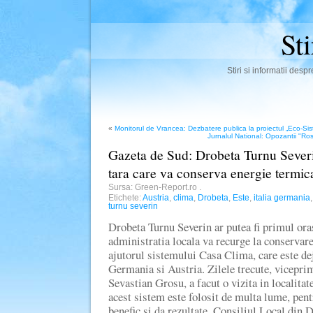
St
Stiri si informatii des
«
Monitorul de Vrancea: Dezbatere publica la proiectul „Eco-Si
Jurnalul National: Opozantii "Ros
Gazeta de Sud: Drobeta Turnu Severi
tara care va conserva energie termic
Sursa: Green-Report.ro
.
Etichete:
Austria
,
clima
,
Drobeta
,
Este
,
italia germania
turnu severin
Drobeta Turnu Severin ar putea fi primul or
administratia locala va recurge la conservar
ajutorul sistemului Casa Clima, care este deja
Germania si Austria. Zilele trecute, vicepri
Sevastian Grosu, a facut o vizita in localitat
acest sistem este folosit de multa lume, pent
benefic si da rezultate. Consiliul Local din 