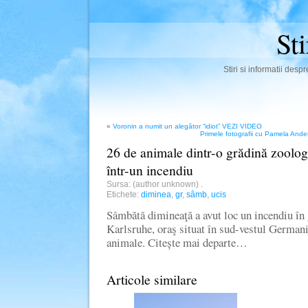
St
Stiri si informatii des
«
Voronin a numit un alegător “idiot” VEZI VIDEO
Primele fotografii cu Pamela And
26 de animale dintr-o grădină zoolo
într-un incendiu
Sursa: (author unknown)
.
Etichete:
diminea
,
gr
,
sâmb
,
ucis
Sâmbătă dimineaţă a avut loc un incendiu în
Karlsruhe, oraş situat în sud-vestul Germanie
animale. Citește mai departe…
Articole similare