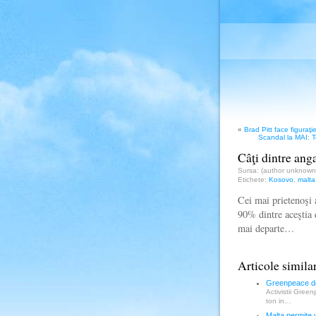
«
Brad Pitt face figuraţi
Scandal la MAI: T
Câţi dintre anga
Sursa: (author unknow
Etichete:
Kosovo
,
malta
Cei mai prietenoşi 
90% dintre aceştia 
mai departe…
Articole simila
Greenpeace dec
Activistii Gree
ton in…
Malta permite 