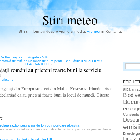
Stiri meteo
Stiri si informatii despre vreme si mediu.
Vremea
in Romania.
e în filmul regizat de Angelina Jolie
entativă de mită de un milion de euro pentru Dan Fătuloiu VEZI FILMUL
FLAGRANTULUI
»
Search
jaţii români au prieteni foarte buni la serviciu
for:
n)
.
,
prieteno
ETICHET
angajaţi din Europa sunt cei din Malta, Kosovo şi Irlanda, circa
a
alba
ani
declarând că au prieteni foarte buni la locul de muncă. Citește
Biodive
Bucur
ecologi
Constanta
re
Deseur
emisi
lara razboi pescarilor de ton cu inotatoare albastra
npeace au anuntat ca vor lua masuri directe pentru impiedicarea pescuitului de
g
Energie
Incalzi
vanatoarea in ciuda directivelor UE