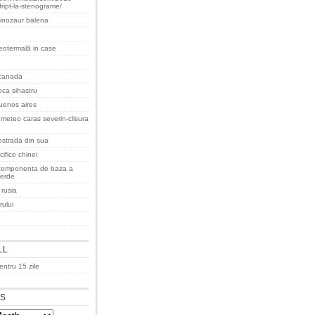
fript-la-stenograme/
inozaur balena
eotermală in case
 canada
oca sihastru
uenos aires
meteo caras severin-clisura
ostrada din sua
ifice chinei
componenta de baza a
verde
 rusia
rului
LL
ntru 15 zile
ES