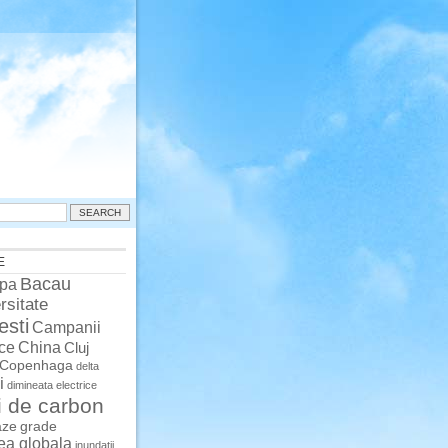
E
Bacau
pa
rsitate
esti
Campanii
China
ce
Cluj
Copenhaga
delta
i
dimineata
electrice
i de carbon
aze
grade
rea globala
inundatii