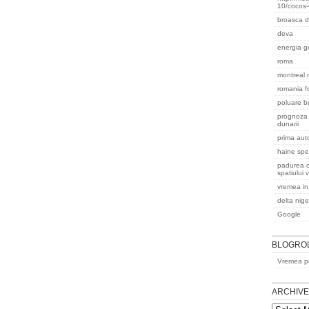
10/cocos-
broasca d
deva
energia g
roma
montreal
romania f
poluare b
prognoza 
dunarii
prima aut
haine spec
padurea 
spatiului 
vremea in
delta nige
Google
BLOGRO
Vremea pe
ARCHIV
Archives