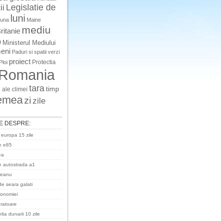
Legislatie de
ii
luni
luna
Maine
mediu
ritanie
o
Ministerul Mediului
eni
Paduri si spatii verzi
proiect
Protectia
Ploi
Romania
tara
timp
 ale climei
emea
zi
zile
E DESPRE:
 europa 15 zile
e e85
ea
 autostrada a1
ceanu
de seara galati
ronomiei
uratoare
ta dunarii 10 zile