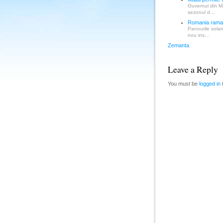
Guvernul din M
sezonul d…
Romania raman
Panourile solar
nou ins…
Zemanta
Leave a Reply
You must be
logged in