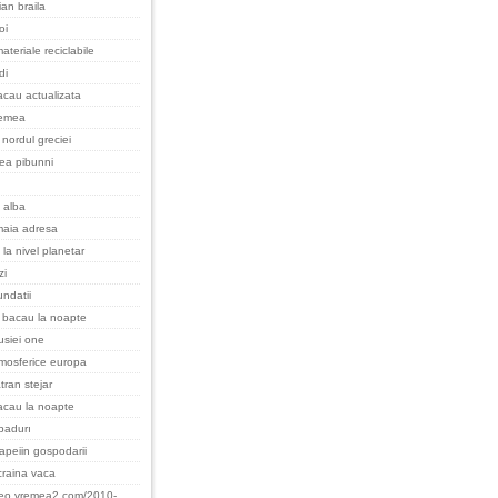
an braila
oi
ateriale reciclabile
di
cau actualizata
remea
nordul greciei
cea pibunni
 alba
maia adresa
 la nivel planetar
zi
undatii
 bacau la noapte
rusiei one
tmosferice europa
tran stejar
acau la noapte
padurı
apeiin gospodarii
raina vaca
teo.vremea2.com/2010-