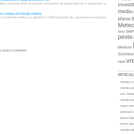
Investit
alta a anuntat vineri ca permite vanatoarea de pasari timp de o saptamana in
mediu
e codasa la energia eoliana
e si turbinele eoliene au generat in 2009 jumatate din capacitatea energetica
Marea B
Mete
oam
nbsp
peste
Mediului
to post a comment.
Schimbari
vr
vest
ARTICOL
vremea in
vremea p
tvr1 vrem
vremea pe
cezar osi
adevarul 
parcul ag
furnici zb
vremea del