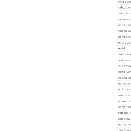
alina dami
rodica cor
brad din m
marin ece
vremea ba
horeca v
vremea in 
ionel bor
incdd
randunica
i velo ma
catastrofa
taxele ver
albena in
vremea in
lac in nv 
fronturi a
cel mai ba
vremea b
botosanı 
epurarea 
vremea uc
http://me