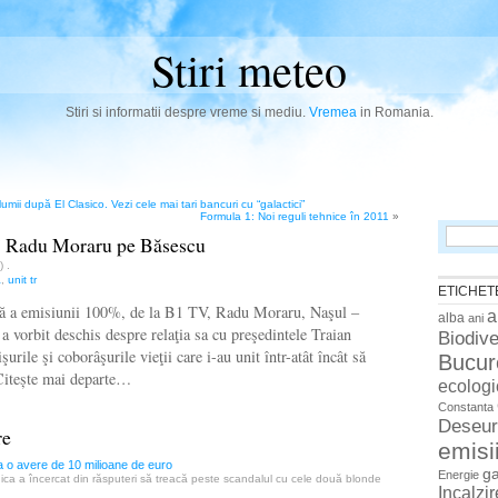
Stiri meteo
Stiri si informatii despre vreme si mediu.
Vremea
in Romania.
umii după El Clasico. Vezi cele mai tari bancuri cu “galactici”
Formula 1: Noi reguli tehnice în 2011
»
Search
” Radu Moraru pe Băsescu
for:
n)
.
a
,
unit tr
ETICHET
ială a emisiunii 100%, de la B1 TV, Radu Moraru, Naşul –
a
alba
ani
a vorbit deschis despre relaţia sa cu preşedintele Traian
Biodive
urile şi coborâşurile vieţii care i-au unit într-atât încât să
Bucur
 Citește mai departe…
ecologi
Constanta
Deseur
re
emisi
a o avere de 10 milioane de euro
g
Energie
onica a încercat din răsputeri să treacă peste scandalul cu cele două blonde
Incalzi