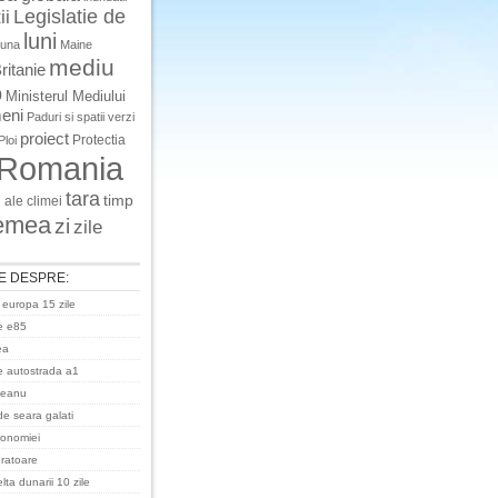
Legislatie de
ii
luni
luna
Maine
mediu
ritanie
o
Ministerul Mediului
eni
Paduri si spatii verzi
proiect
Protectia
Ploi
Romania
tara
timp
 ale climei
emea
zi
zile
E DESPRE:
 europa 15 zile
e e85
ea
 autostrada a1
ceanu
de seara galati
ronomiei
uratoare
ta dunarii 10 zile