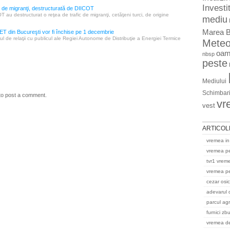
Investit
c de migranţi, destructurată de DIICOT
T au destructurat o reţea de trafic de migranţi, cetăţeni turci, de origine
mediu
Marea B
ET din Bucureşti vor fi închise pe 1 decembrie
roul de relaţii cu publicul ale Regiei Autonome de Distribuţie a Energiei Termice
Mete
oam
nbsp
peste
Mediului
Schimbari
to post a comment.
vr
vest
ARTICOL
vremea in
vremea p
tvr1 vrem
vremea pe
cezar osi
adevarul 
parcul ag
furnici zb
vremea del