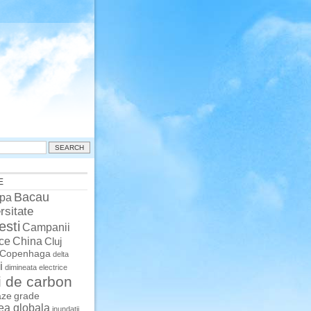
E
Bacau
pa
rsitate
esti
Campanii
China
ce
Cluj
Copenhaga
delta
i
dimineata
electrice
i de carbon
aze
grade
rea globala
inundatii