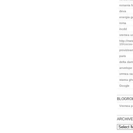
romania f
deva
energia g
roma
incdd
vremea uc
http://me
10/cocos-
provizioan
paris
delta dam
anvelope
vrrmea rau
starea ghe
Google
BLOGRO
Vremea pe
ARCHIV
Archives