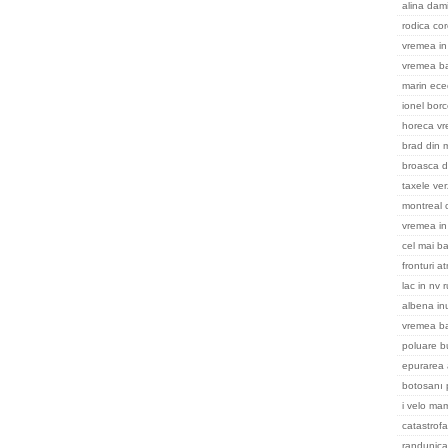
alina dami
rodica cor
vremea in 
vremea ba
marin ece
ionel bor
horeca v
brad din m
broasca d
taxele ver
montreal
vremea in
cel mai ba
fronturi a
lac in nv 
albena in
vremea b
poluare b
epurarea 
botosanı 
i velo ma
catastrofa
randunica