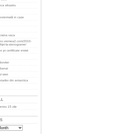
oca sihastru
eotermală in case
raina vaca
teo.vremea2.com/2010-
fript-la-stenograme/
e pt certificate emisii
bovitei
 banat
l siret
tarilor din antarctica
LL
ntru 15 zile
ES