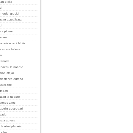
an braila
oi
nordul greciei
cau actualizata
di
cea pibunni
remea
ateriale reciclabile
inozaur balena
zi
 canada
 bacau la noapte
tran stejar
tmosferice europa
rusiei one
undatii
acau la noapte
uenos aires
apeiin gospodarii
padurı
maia adresa
 la nivel planetar
 alba