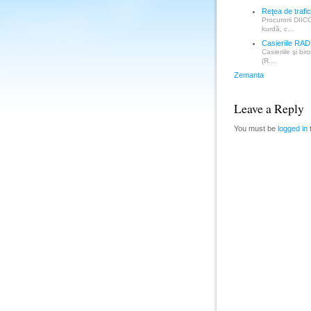
Reţea de trafi
Procurorii DIICO
kurdă, c…
Casieriile RAD
Casieriile şi bi
(R…
Zemanta
Leave a Reply
You must be
logged in