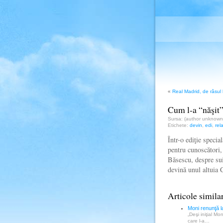
«
Real Madrid, de râsul l
Cum l-a “năşit
Sursa: (author unknow
Etichete:
devin
,
edi
,
rel
Într-o ediţie spec
pentru cunoscători, 
Băsescu, despre suiş
devină unul altuia
Articole simila
Moni renunţă l
„Deşi iniţial M
care l-a…