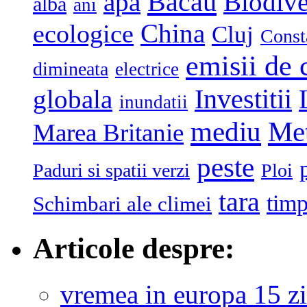
Bacau
apa
Biodive
alba
ani
China
ecologice
Cluj
Const
emisii de 
dimineata
electrice
globala
Investitii
inundatii
mediu
Me
Marea Britanie
peste
Paduri si spatii verzi
Ploi
tara
tim
Schimbari ale climei
Articole despre:
vremea in europa 15 zi