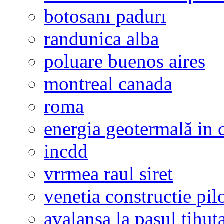
botosanı padurı
randunica alba
poluare buenos aires
montreal canada
roma
energia geotermală in 
incdd
vrrmea raul siret
venetia constructie pil
avalansa la pasul tihut