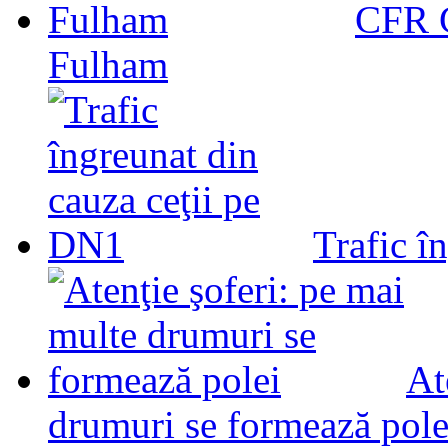
CFR C
Fulham
Trafic î
At
drumuri se formează pole