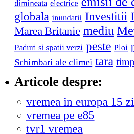
emisii de 
dimineata
electrice
globala
Investitii
inundatii
mediu
Me
Marea Britanie
peste
Paduri si spatii verzi
Ploi
tara
tim
Schimbari ale climei
Articole despre:
vremea in europa 15 zi
vremea pe e85
tvr1 vremea