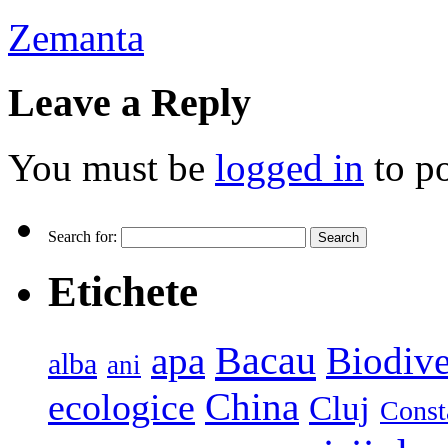
Zemanta
Leave a Reply
You must be
logged in
to p
Search for:
Etichete
Bacau
apa
Biodive
alba
ani
China
ecologice
Cluj
Const