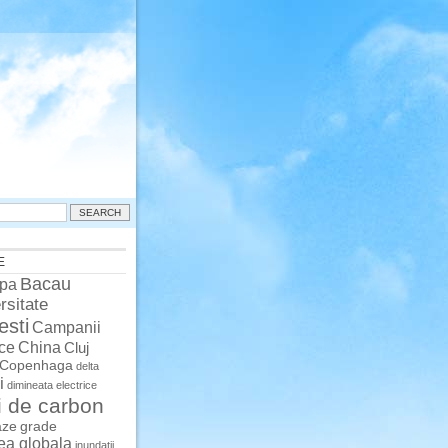
E
Bacau
pa
rsitate
esti
Campanii
China
ce
Cluj
Copenhaga
delta
i
dimineata
electrice
i de carbon
aze
grade
rea globala
inundatii