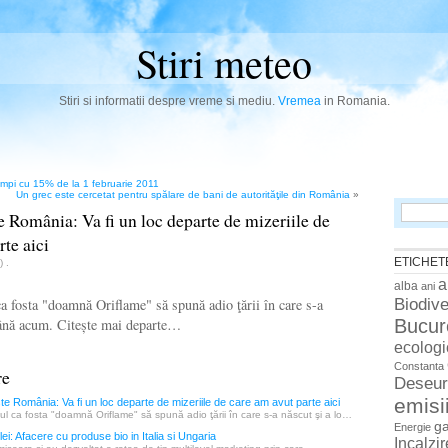
Stiri meteo
Stiri si informatii despre vreme si mediu.
Vremea
in Romania.
mpi cu 15% de la 1 februarie 2011
Un grec este cercetat pentru spălare de bani de autorităţile din România
»
Search
e România: Va fi un loc departe de mizeriile de
for:
rte aici
ETICHET
n)
.
a
alba
ani
Biodive
 fosta "doamnă Oriflame" să spună adio ţării în care s-a
Bucur
până acum. Citește mai departe…
ecologi
Constanta
re
Deseur
emisi
te România: Va fi un loc departe de mizeriile de care am avut parte aici
l ca fosta "doamnă Oriflame" să spună adio ţării în care s-a născut şi a lo…
g
Energie
ei: Afacere cu produse bio in Italia si Ungaria
Incalzi