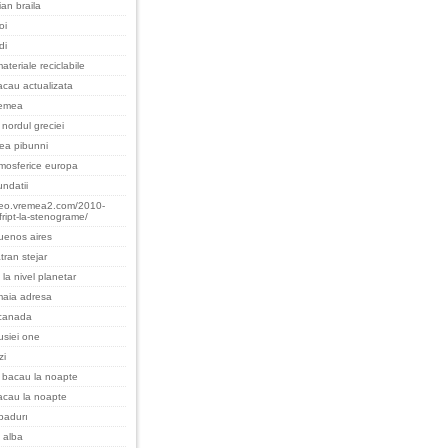
an braila
oi
di
ateriale reciclabile
cau actualizata
remea
nordul greciei
cea pibunni
tmosferice europa
undatii
teo.vremea2.com/2010-
fript-la-stenograme/
uenos aires
tran stejar
 la nivel planetar
maia adresa
 canada
rusiei one
zi
 bacau la noapte
acau la noapte
padurı
 alba