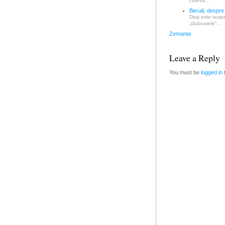
câteva…
Becali, despre
Deşi este suspe
„războaiele”…
Zemanta
Leave a Reply
You must be
logged in