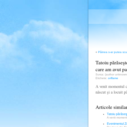
«
Pâinea s-ar putea scu
Tatoiu părăseşt
care am avut pa
Sursa: (author unknow
Etichete:
oriflame
A venit momentul ca
născut şi a locuit 
Articole simila
Tatoiu părăseş
A venit momentu
Evenimentul Zil