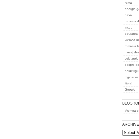
roma
energia g
deva
broasca d
incdd
epurarea 
vremea uc
romania f
mesaj des
celularele
despre ec
polul frigu
frigider e
litoral
Google
BLOGRO
Vremea pe
ARCHIV
Archives