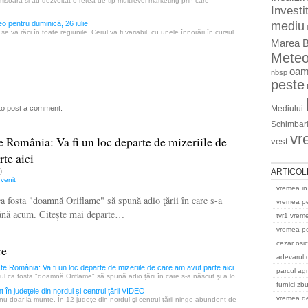
imisoara si-au dezvoltat o retea de tip multilevel marketing prin care
Investit
…
mediu
 pentru duminică, 26 iulie
se va răci în toate regiunile. Cerul va fi variabil, cu unele înnorări în cursul
Marea B
Mete
oam
nbsp
peste
Mediului
to post a comment.
Schimbari
vr
e România: Va fi un loc departe de mizeriile de
vest
rte aici
ARTICOL
n)
.
,
venit
vremea in
 fosta "doamnă Oriflame" să spună adio ţării în care s-a
vremea p
până acum. Citește mai departe…
tvr1 vrem
vremea pe
cezar osi
re
adevarul 
te România: Va fi un loc departe de mizeriile de care am avut parte aici
parcul ag
l ca fosta "doamnă Oriflame" să spună adio ţării în care s-a născut şi a lo…
furnici zb
în judeţele din nordul şi centrul ţării VIDEO
vremea del
i nu doar la munte. În 12 judeţe din nordul şi centrul ţării ninge abundent de