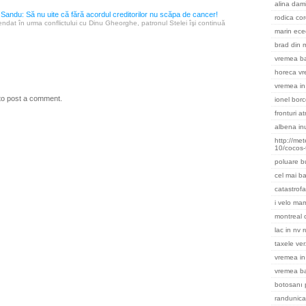
alina dami
 Sandu: Să nu uite că fără acordul creditorilor nu scăpa de cancer!
rodica cor
ndat în urma conflictului cu Dinu Gheorghe, patronul Stelei îşi continuă
marin ece
brad din m
vremea ba
horeca v
vremea in 
to post a comment.
ionel bor
fronturi a
albena in
http://me
10/cocos-
poluare b
cel mai ba
catastrofa
i velo ma
montreal
lac in nv 
taxele ver
vremea in
vremea b
botosanı 
randunica