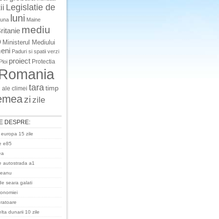
Legislatie de
ii
luni
luna
Maine
mediu
ritanie
o
Ministerul Mediului
eni
Paduri si spatii verzi
proiect
Protectia
Ploi
Romania
tara
timp
 ale climei
emea
zi
zile
E DESPRE:
 europa 15 zile
e e85
ea
 autostrada a1
ceanu
de seara galati
ronomiei
uratoare
ta dunarii 10 zile