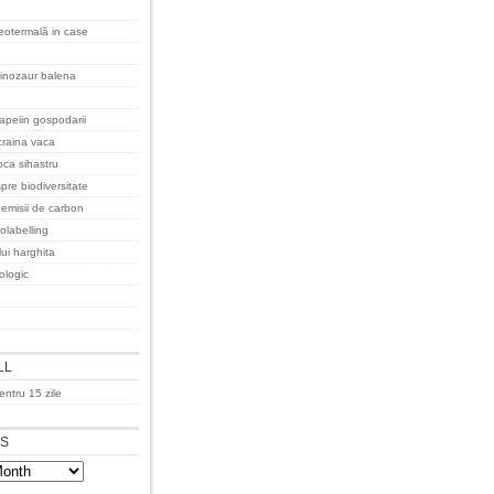
eotermală in case
inozaur balena
apeiin gospodarii
raina vaca
oca sihastru
pre biodiversitate
 emisii de carbon
olabelling
lui harghita
cologic
LL
ntru 15 zile
ES