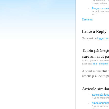
Doi tineri din T
comercializea
Prognoza meteo
În ţară, vremea 
zil…
Zemanta
Leave a Reply
You must be
logged in
Tatoiu părăseşt
care am avut pa
Sursa: (author unknow
Etichete:
adio
,
oriflame
A venit momentul ca
născut şi a locuit 
Articole simila
Tatoiu părăseş
A venit momentu
Ninge abundent 
A venit iarna ş