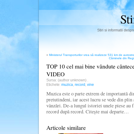
St
Stiri si informatii des
«
Ministerul Transporturilor vrea să realizeze 531 km de autostra
Căminele din Regie
TOP 10 cel mai bine vândute cântece
VIDEO
Sursa: (author unknown)
.
Etichete:
muzica
,
record
,
vine
Muzica este o parte extrem de importantă di
pretutindeni, iar acest lucru se vede din plin
vânzări. De-a lungul istoriei unele piese au
record după record. Citește mai departe…
Articole similare