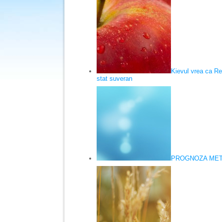
Kievul vrea ca R
stat suveran
PROGNOZA METE