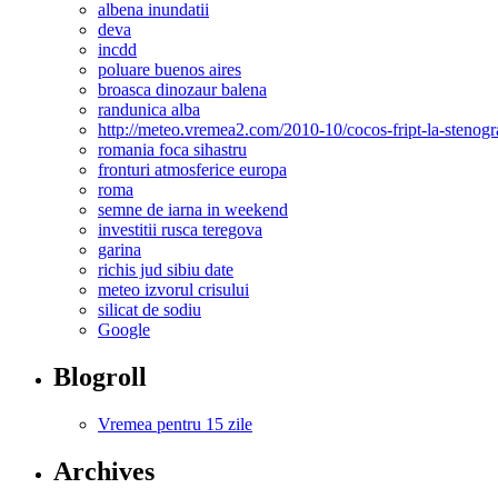
albena inundatii
deva
incdd
poluare buenos aires
broasca dinozaur balena
randunica alba
http://meteo.vremea2.com/2010-10/cocos-fript-la-stenog
romania foca sihastru
fronturi atmosferice europa
roma
semne de iarna in weekend
investitii rusca teregova
garina
richis jud sibiu date
meteo izvorul crisului
silicat de sodiu
Google
Blogroll
Vremea pentru 15 zile
Archives