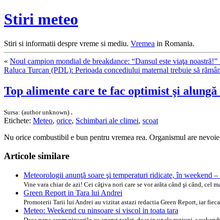
Stiri meteo
Stiri si informatii despre vreme si mediu.
Vremea
in Romania.
«
Noul campion mondial de breakdance: “Dansul este viaţa noastr
Raluca Turcan (PDL): Perioada concediului maternal trebuie să rămâ
Top alimente care te fac optimist şi alungă 
.
Sursa: (author unknown)
Etichete:
Meteo
,
orice
,
Schimbari ale climei
,
scoat
Nu orice combustibil e bun pentru vremea rea. Organismul are nevoie de
Articole similare
Meteorologii anunţă soare şi temperaturi ridicate, în week
Vine vara chiar de azi! Cei câţiva nori care se vor arăta când şi când, cel
Green Report in Tara lui Andrei
Promoterii Tarii lui Andrei au vizitat astazi redactia Green Report, iar fiec
Meteo: Weekend cu ninsoare si viscol in toata tara
Daca pana acum ninsorile au aparut razlet, doar in unele regiuni, weekend