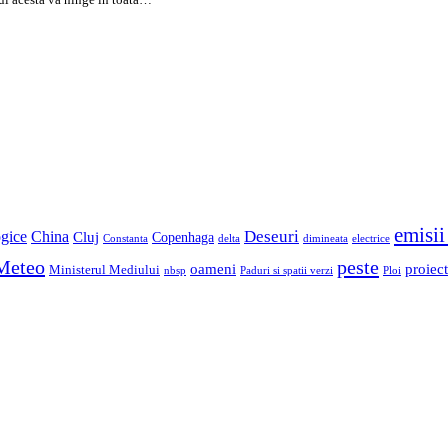
emisii
China
Deseuri
gice
Cluj
Copenhaga
Constanta
delta
dimineata
electrice
Meteo
peste
oameni
proiect
Ministerul Mediului
Paduri si spatii verzi
Ploi
nbsp