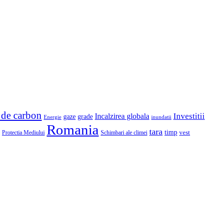
 de carbon
Investitii
Incalzirea globala
gaze
grade
Energie
inundatii
Romania
tara
timp
vest
Protectia Mediului
Schimbari ale climei