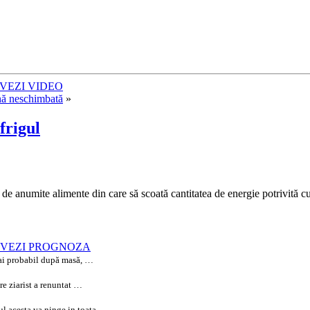
ă!” VEZI VIDEO
nă neschimbată
»
frigul
 anumite alimente din care să scoată cantitatea de energie potrivită cu
end – VEZI PROGNOZA
 mai probabil după masă, …
are ziarist a renuntat …
ul acesta va ninge in toata…