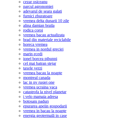
cezar osiceanu
parcul agronomiei
adevarul de seara galati
furnici zburatoare
vremea delta dunarii 10 zile
alina damian braila
rodica coroi
vremea bacau actualizata
brad din materiale reciclabile
horeca vremea
vremea in nordul greciei
marin ecedi
ionel borcea pibunni
cel mai batran stejar
taxele verzi
vremea bacau la noapte
montreal canada
lac in nv rusiei one
vremea ucraina vaca
catastrofa la nivel planetar
i velo mamaia adresa
botosanı padurı
epurarea apeiin gospodarii
vremea in bacau la noapte
energia geotermală in case