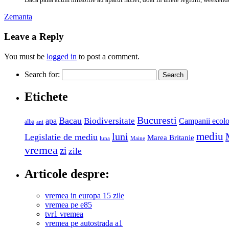
Zemanta
Leave a Reply
You must be
logged in
to post a comment.
Search for:
Etichete
Bucuresti
Bacau
Biodiversitate
apa
Campanii ecolo
alba
ani
luni
mediu
Legislatie de mediu
Marea Britanie
luna
Maine
vremea
zi
zile
Articole despre:
vremea in europa 15 zile
vremea pe e85
tvr1 vremea
vremea pe autostrada a1