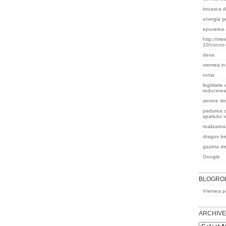
broasca d
energia g
epurarea 
http://me
10/cocos-
deva
vremea in
roma
legislatie
reducere
semne de
padurea 
spatiului 
realizare
dragos b
gazeta de
Google
BLOGRO
Vremea pe
ARCHIV
Archives