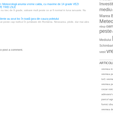
Investit
t:
Meteorologii anunta vreme calda, cu maxime de 14 grade VEZI
 TREI ZILE
mediu
 nu trec de 9 grade, valoare mult peste ce ar fi normal in luna ianuarie. Nu
Marea B
ente au avut loc în toată ţara din cauza poleiului
Mete
t peste cap traficul în jumătate din România. Ninsoarea, ploile, dar mai ales
oam
nbsp
peste
Mediului
Schimbari
vr
to post a comment.
vest
ARTICOL
vremea in
vremea p
tvr1 vrem
vremea pe
cezar osi
adevarul 
parcul ag
furnici zb
vremea del