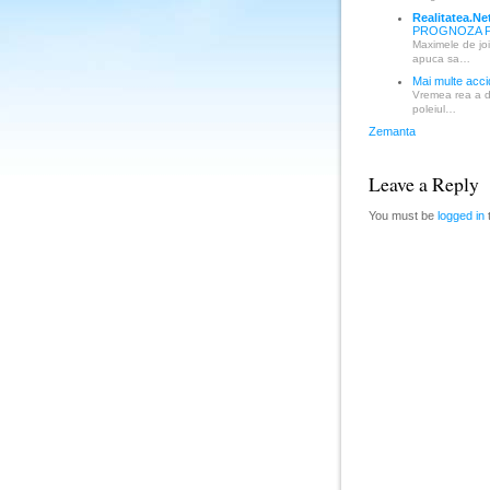
Realitatea.Ne
PROGNOZA PE
Maximele de joi
apuca sa…
Mai multe accid
Vremea rea a da
poleiul…
Zemanta
Leave a Reply
You must be
logged in