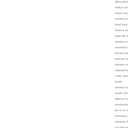
alina dami
rodica cor
marin ece
vremea ba
ionel bor
horeca v
brad din m
vremea in 
montreal
fronturi a
poluare b
vremea uc
catastrofa
i velo ma
incdd
vremea b
taxele ver
albena in
randunica
lac in nv 
botosanı 
romania f
cel mai ba