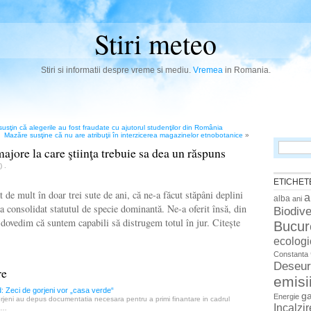
Stiri meteo
Stiri si informatii despre vreme si mediu.
Vremea
in Romania.
usţin că alegerile au fost fraudate cu ajutorul studenţilor din România
Mazăre susţine că nu are atribuţii în interzicerea magazinelor etnobotanice
»
Search
ajore la care ştiinţa trebuie sa dea un răspuns
for:
n)
.
ETICHET
ât de mult în doar trei sute de ani, că ne-a făcut stăpâni deplini
a
alba
ani
a consolidat statutul de specie dominantă. Ne-a oferit însă, din
Biodive
ă dovedim că suntem capabili să distrugem totul în jur. Citește
Bucur
ecologi
Constanta
Deseur
re
emisi
 Zeci de gorjeni vor „casa verde“
g
Energie
jeni au depus documentatia necesara pentru a primi finantare in cadrul
Incalzi
b…