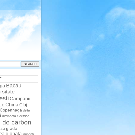
E
Bacau
pa
rsitate
esti
Campanii
China
ce
Cluj
Copenhaga
delta
i
dimineata
electrice
i de carbon
aze
grade
rea globala
inundatii