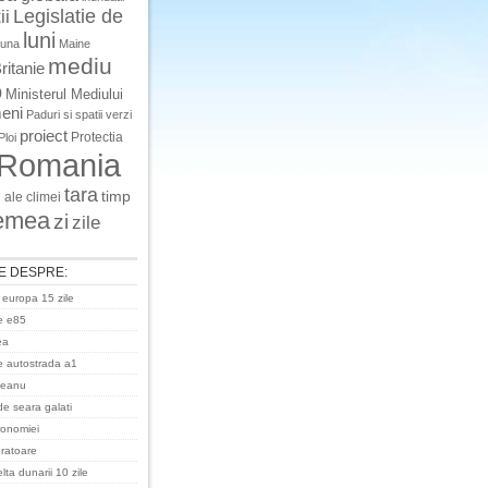
Legislatie de
ii
luni
luna
Maine
mediu
ritanie
o
Ministerul Mediului
eni
Paduri si spatii verzi
proiect
Protectia
Ploi
Romania
tara
timp
 ale climei
emea
zi
zile
E DESPRE:
 europa 15 zile
e e85
ea
 autostrada a1
ceanu
de seara galati
ronomiei
uratoare
ta dunarii 10 zile