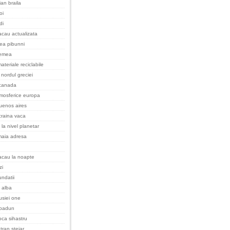
an braila
oi
di
cau actualizata
cea pibunni
remea
ateriale reciclabile
nordul greciei
 canada
tmosferice europa
uenos aires
raina vaca
 la nivel planetar
maia adresa
acau la noapte
zi
undatii
 alba
rusiei one
padurı
oca sihastru
tran stejar