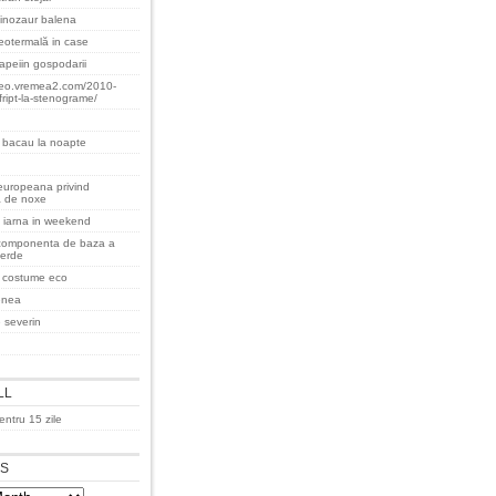
inozaur balena
eotermală in case
apeiin gospodarii
teo.vremea2.com/2010-
fript-la-stenograme/
 bacau la noapte
 europeana privind
a de noxe
 iarna in weekend
componenta de baza a
verde
a costume eco
enea
 severin
LL
ntru 15 zile
ES