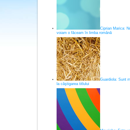
Ciprian Marica: Nu
voiam o făceam în limba română
Guardiola: Sunt m
la câştigarea titlului