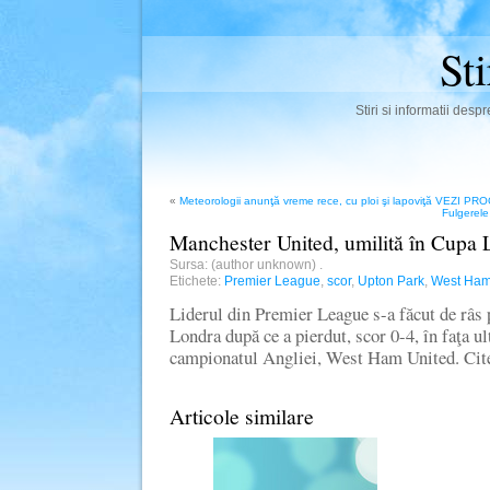
St
Stiri si informatii des
«
Meteorologii anunţă vreme rece, cu ploi şi lapoviţă VEZI 
Fulgerele
Manchester United, umilită în Cupa 
Sursa: (author unknown)
.
Etichete:
Premier League
,
scor
,
Upton Park
,
West Ha
Liderul din Premier League s-a făcut de râs
Londra după ce a pierdut, scor 0-4, în faţa ul
campionatul Angliei, West Ham United. Cit
Articole similare