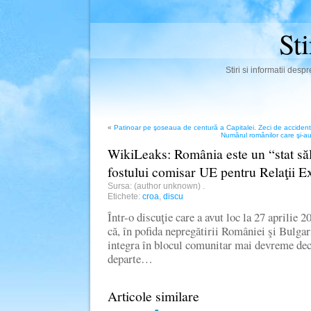
St
Stiri si informatii des
«
Patinoar pe şoseaua de centură a Capitalei. Zeci de accident
Numărul românilor care şi-au
WikiLeaks: România este un “stat sălb
fostului comisar UE pentru Relaţii E
Sursa: (author unknown)
.
Etichete:
croa
,
discu
Într-o discuţie care a avut loc la 27 aprilie 2
că, în pofida nepregătirii României şi Bulgari
integra în blocul comunitar mai devreme dec
departe…
Articole similare