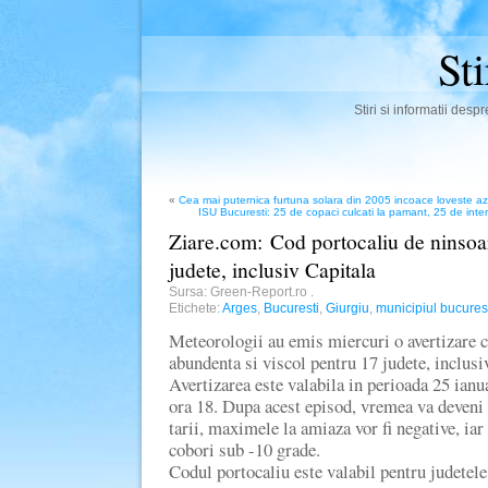
St
Stiri si informatii des
«
Cea mai puternica furtuna solara din 2005 incoace loveste a
ISU Bucuresti: 25 de copaci culcati la pamant, 25 de inter
Ziare.com: Cod portocaliu de ninsoar
judete, inclusiv Capitala
Sursa: Green-Report.ro
.
Etichete:
Arges
,
Bucuresti
,
Giurgiu
,
municipiul bucures
Meteorologii au emis miercuri o avertizare c
abundenta si viscol pentru 17 judete, inclusi
Avertizarea este valabila in perioada 25 ianua
ora 18. Dupa acest episod, vremea va deveni 
tarii, maximele la amiaza vor fi negative, ia
cobori sub -10 grade.
Codul portocaliu este valabil pentru judetele