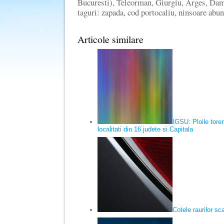
Bucuresti), Teleorman, Giurgiu, Arges, Da
taguri: zapada, cod portocaliu, ninsoare abun
Articole similare
IGSU: Ploile tore
localitati din 16 judete si Capitala
Cotele raurilor sc