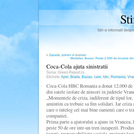
St
Stiri si informatii des
«
Zapada, prieten si dusman
Mediafax: Buzau: Peste 2.000 de locuinte din 
Coca-Cola ajuta sinistratii
Sursa: Green-Report.ro
.
Etichete:
Apei
,
Braila
,
Buzau
,
care
,
hbc
,
Romania
,
Vra
Coca-Cola HBC Romania a donat 12.000 de l
din satele izolate de ninsori in judetele Vran
„Momentele de criza, indiferent de tipul lor, 
amintim ca trebuie sa fim solidari. Iar criza 
care o inteleg cel mai bine oamenii care o tr
companiei.
Prima parte a ajutorului a ajuns in Vrancea,
peste 50 de ore intr-un tren inzapezit. Prod
taguri: responsabilitate sociala, proiecte loc