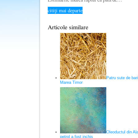
citiţi mai departe
Articole similare
Patru sute de baril
Marea Timor
Oleoductul din Al
petrol a fost inchis