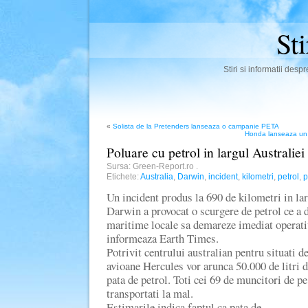
St
Stiri si informatii des
«
Solista de la Pretenders lanseaza o campanie PETA
Honda lanseaza un v
Poluare cu petrol in largul Australiei
Sursa: Green-Report.ro
.
Etichete:
Australia
,
Darwin
,
incident
,
kilometri
,
petrol
,
p
Un incident produs la 690 de kilometri in lar
Darwin a provocat o scurgere de petrol ce a d
maritime locale sa demareze imediat operatiu
informeaza Earth Times.
Potrivit centrului australian pentru situati de
avioane Hercules vor arunca 50.000 de litri d
pata de petrol. Toti cei 69 de muncitori de p
transportati la mal.
Estimarile indica faptul ca pata de…