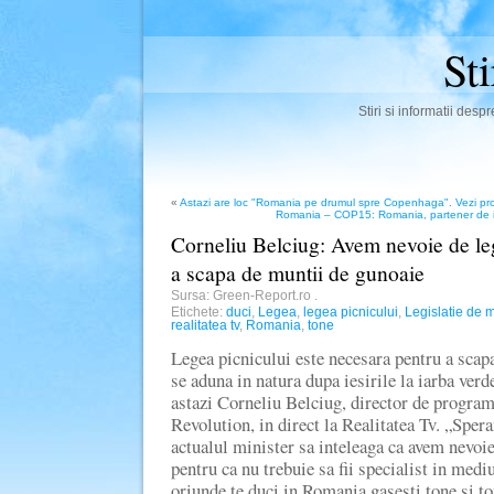
St
Stiri si informatii des
«
Astazi are loc "Romania pe drumul spre Copenhaga". Vezi pro
Romania – COP15: Romania, partener de 
Corneliu Belciug: Avem nevoie de le
a scapa de muntii de gunoaie
Sursa: Green-Report.ro
.
Etichete:
duci
,
Legea
,
legea picnicului
,
Legislatie de 
realitatea tv
,
Romania
,
tone
Legea picnicului este necesara pentru a scap
se aduna in natura dupa iesirile la iarba verde
astazi Corneliu Belciug, director de progra
Revolution, in direct la Realitatea Tv. „Spera
actualul minister sa inteleaga ca avem nevoie
pentru ca nu trebuie sa fii specialist in medi
oriunde te duci in Romania gasesti tone si to