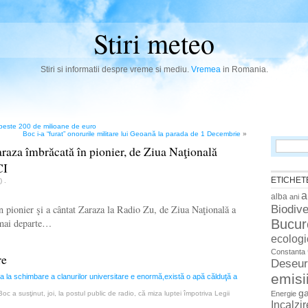
Stiri meteo
Stiri si informatii despre vreme si mediu.
Vremea
in Romania.
 peste 200 de milioane de euro
Boc i-a “furat” onorurile militare lui Geoană la parada de 1 Decembrie
»
Search
araza îmbrăcată în pionier, de Ziua Naţională
for:
CI
ETICHET
n)
.
a
alba
ani
Biodive
n pionier şi a cântat Zaraza la Radio Zu, de Ziua Naţională a
Bucur
 mai departe…
ecologi
Constanta
re
Deseur
emisi
a la schimbare a clanurilor universitare e enormă,există o apă călduţă a
g
Energie
oc a susţinut, joi, la postul public de radio, că miza luptei împotriva Legii
Incalzi