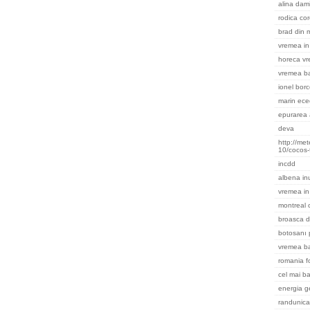
alina dami
rodica cor
brad din m
vremea in 
horeca v
vremea ba
ionel bor
marin ece
epurarea 
deva
http://me
10/cocos-
incdd
albena in
vremea in
montreal
broasca d
botosanı 
vremea b
romania f
cel mai ba
energia g
randunica