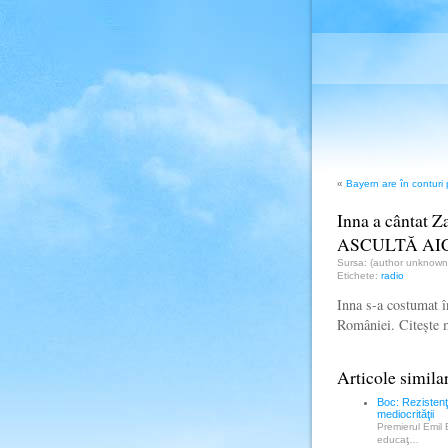
«
Bayern are în conturi
Inna a cântat Z
ASCULTĂ AI
Sursa: (author unknow
Etichete:
radio
Inna s-a costumat î
României. Citește
Articole simila
Boc: Rezistenţ
mediocrităţii
Premierul Emil B
educaţ…