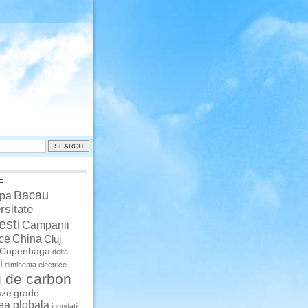
E
Bacau
pa
rsitate
esti
Campanii
China
ce
Cluj
Copenhaga
delta
i
dimineata
electrice
i de carbon
aze
grade
rea globala
inundatii