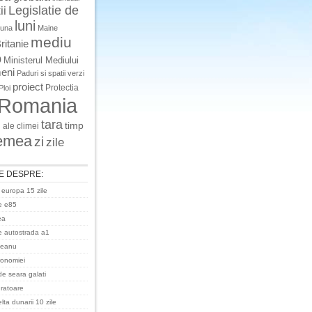
Legislatie de
ii
luni
luna
Maine
mediu
ritanie
o
Ministerul Mediului
eni
Paduri si spatii verzi
proiect
Protectia
Ploi
Romania
tara
timp
 ale climei
emea
zi
zile
E DESPRE:
 europa 15 zile
e e85
ea
 autostrada a1
ceanu
ronomiei
de seara galati
uratoare
ta dunarii 10 zile