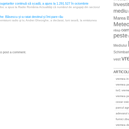
Investit
ugetarilor continuă să scadă, a ajuns la 1.291.527 în octombrie
Boc a spus la Radio România Actualităţi că numărul de angajaţi din sectorul
mediu
e: Băsescu și-a ratat destinul și îmi pare rău
Marea B
 emisiuni radio şi tv, Andrei Gheorghe, a declarat, luni seară, la emisiunea
Mete
oam
nbsp
peste
Mediului
Schimbari
to post a comment.
vr
vest
ARTICOL
vremea in
vremea p
tvr1 vrem
vremea pe
cezar osi
parcul ag
adevarul 
furnici zb
vremea del