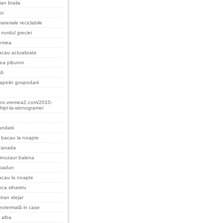
an braila
oi
ateriale reciclabile
nordul greciei
remea
cau actualizata
cea pibunni
di
apeiin gospodarii
teo.vremea2.com/2010-
fript-la-stenograme/
undatii
 bacau la noapte
 canada
inozaur balena
padurı
acau la noapte
oca sihastru
tran stejar
eotermală in case
 alba