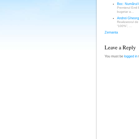
Boc: Numărul b
Premierul Emil 
bugetar a…
Andrei Gheorgh
Realizatorul de
“100%”, …
Zemanta
Leave a Reply
You must be
logged in