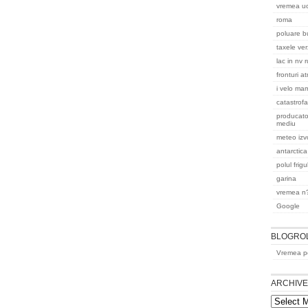
vremea uc
roma
poluare b
taxele ver
lac in nv 
fronturi a
i velo ma
catastrofa
producato
mediu
meteo izvo
antarctic
polul frigu
garina
vremea n
Google
BLOGRO
Vremea pe
ARCHIV
Archives