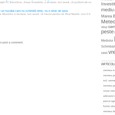
aţiei FC Barcelona, Josep Guardiola, a declarat, luni seară, că jucătorii săi nu
Investit
mediu
 un rezultat care nu schimbă nimic, nu e nimic de spus
e Mourinho a declarat, luni seară, că meciul pierdut de Real Madrid, scor 0-5,
Marea B
Mete
oam
nbsp
peste
Mediului
to post a comment.
Schimbari
vr
vest
ARTICOL
vremea in
vremea p
tvr1 vrem
vremea pe
cezar osi
adevarul 
parcul ag
furnici zb
vremea del