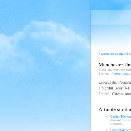
«
Meteorologii anunţă 
Manchester Uni
Sursa: (author unknow
Etichete:
Premier Leag
Liderul din Premie
a pierdut, scor 0-4
United. Citește ma
Articole simila
Ciprian Marica
Atacantul român
German…
Guardiola: Sunt