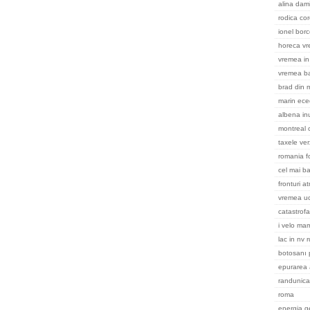
alina dami
rodica cor
ionel bor
horeca v
vremea in 
vremea ba
brad din m
marin ece
albena in
montreal
taxele ver
romania f
cel mai ba
fronturi a
vremea uc
catastrofa
i velo ma
lac in nv 
botosanı 
epurarea 
randunica
roma
energia g