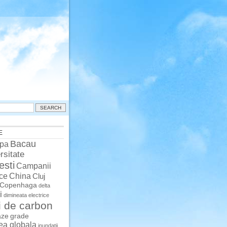
E
Bacau
pa
rsitate
esti
Campanii
China
ce
Cluj
Copenhaga
delta
i
dimineata
electrice
i de carbon
aze
grade
rea globala
inundatii