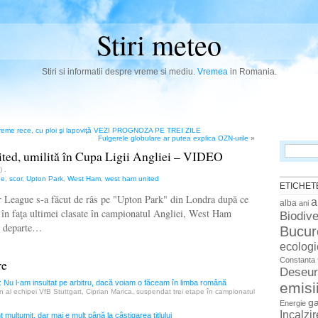
Stiri meteo
Stiri si informatii despre vreme si mediu.
Vremea
in Romania.
vreme rece, cu ploi şi lapoviţă VEZI PROGNOZA PE TREI ZILE
Fulgerele globulare ar putea explica OZN-urile
»
Search
ted, umilită în Cupa Ligii Angliei – VIDEO
for:
n)
.
ue
,
scor
,
Upton Park
,
West Ham
,
west ham united
ETICHET
r League s-a făcut de râs pe "Upton Park" din Londra după ce
a
alba
ani
, în faţa ultimei clasate în campionatul Angliei, West Ham
Biodive
i departe…
Bucur
ecologi
Constanta
re
Deseur
: Nu l-am insultat pe arbitru, dacă voiam o făceam în limba română
emisi
 al echipei VfB Stuttgart, Ciprian Marica, suspendat trei etape în campionatul
g
Energie
Incalzi
 mulţumit, dar mai e mult până la câştigarea titlului