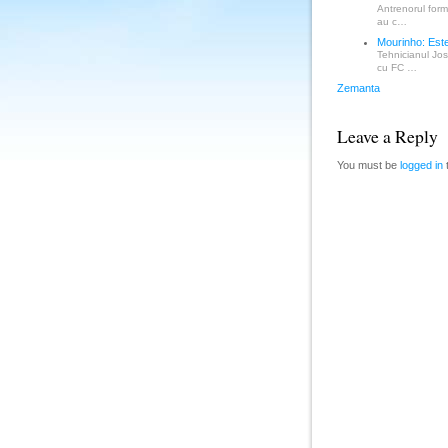
Antrenorul form
au c…
Mourinho: Este
Tehnicianul Jos
cu FC …
Zemanta
Leave a Reply
You must be
logged in