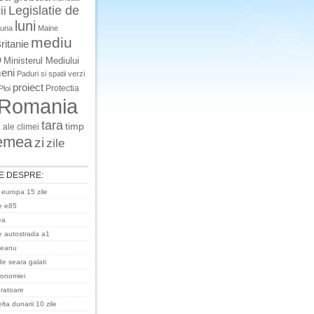
Legislatie de
ii
luni
luna
Maine
mediu
ritanie
o
Ministerul Mediului
eni
Paduri si spatii verzi
proiect
Protectia
Ploi
Romania
tara
timp
 ale climei
emea
zi
zile
E DESPRE:
 europa 15 zile
e e85
ea
 autostrada a1
ceanu
de seara galati
ronomiei
uratoare
ta dunarii 10 zile