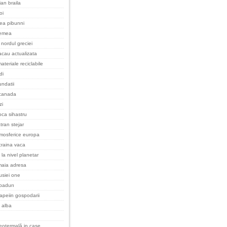
an braila
oi
cea pibunni
remea
nordul greciei
cau actualizata
ateriale reciclabile
di
undatii
 canada
zi
oca sihastru
tran stejar
tmosferice europa
raina vaca
 la nivel planetar
maia adresa
rusiei one
padurı
apeiin gospodarii
 alba
eotermală in case