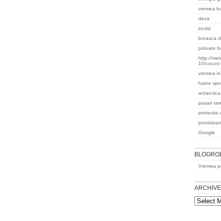
vremea b
deva
incdd
broasca d
poluare b
http://me
10/cocos-
vremea in
haine spec
antarctic
pasari ra
protectia 
provizioan
Google
BLOGRO
Vremea pe
ARCHIV
Archives