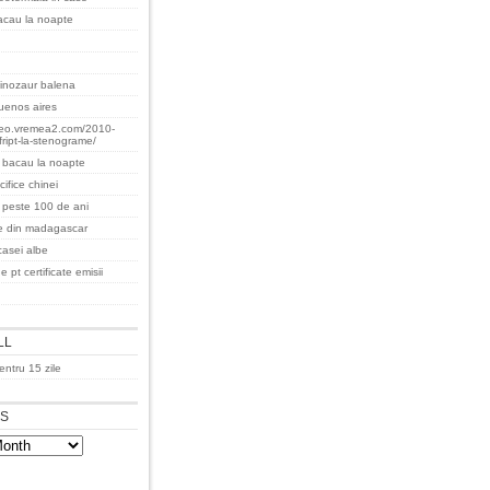
acau la noapte
inozaur balena
uenos aires
teo.vremea2.com/2010-
fript-la-stenograme/
 bacau la noapte
ifice chinei
a peste 100 de ani
re din madagascar
casei albe
e pt certificate emisii
LL
ntru 15 zile
ES