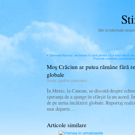
St
Stiri si informatii des
«
Diplomat francez, rechemat în ţară pentru că a furat două sti
Porturile maritime constănţene
Moş Crăciun ar putea rămâne fără ren
globale
Sursa: (author unknown)
.
În Mexic, la Cancun, se discută despre schim
speranţa de a ajunge în sfârşit la un acord. În
de pe urma încălzirii globale. Reportaj reali
mai departe…
Articole similare