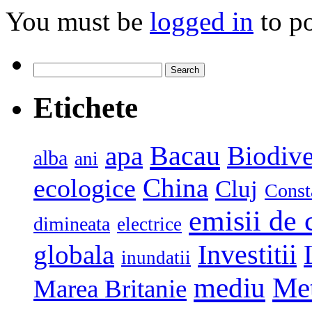
You must be
logged in
to p
Search
for:
Etichete
Bacau
apa
Biodive
alba
ani
China
ecologice
Cluj
Const
emisii de 
dimineata
electrice
globala
Investitii
inundatii
mediu
Me
Marea Britanie