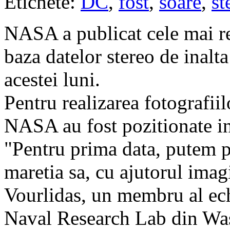
Etichete:
DC
,
fost
,
soare
,
st
NASA a publicat cele mai re
baza datelor stereo de inalta
acestei luni.
Pentru realizarea fotograf
NASA au fost pozitionate in
"Pentru prima data, putem p
maretia sa, cu ajutorul ima
Vourlidas, un membru al ec
Naval Research Lab din Wa