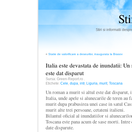
St
Stiri si informatii des
«
Statie de valorificare a deseurilor, inaugurata la Brasov
Italia este devastata de inundatii: Un
este dat disparut
Sursa: Green-Report.ro
.
Etichete:
Cele
,
dupa
,
intr
,
Liguria
,
murit
,
Toscana
Un roman a murit si altul este dat disparut, 
Italia, unde apele si alunecarile de teren au 
murit dupa prabusirea unei case in satul Cass
murit alte trei persoane, cetateni italieni.
Bilantul oficial al inundatiilor si alunecarilo
Toscana este pana acum de sase morti. Intre 
date disparute.