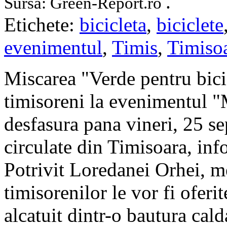
.
Sursa: Green-Report.ro
Etichete:
bicicleta
,
biciclete
evenimentul
,
Timis
,
Timiso
Miscarea "Verde pentru bicic
timisoreni la evenimentul "M
desfasura pana vineri, 25 se
circulate din Timisoara, in
Potrivit Loredanei Orhei, m
timisorenilor le vor fi oferi
alcatuit dintr-o bautura cald