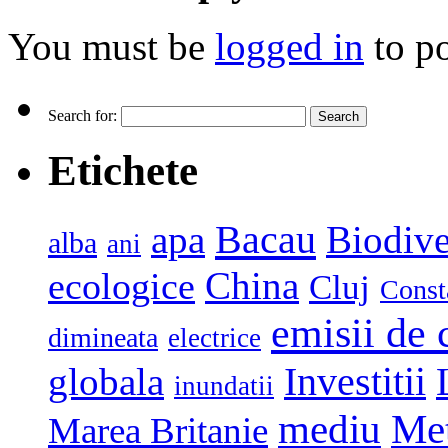
You must be
logged in
to p
Search for:
Etichete
Bacau
apa
Biodive
alba
ani
China
ecologice
Cluj
Const
emisii de 
dimineata
electrice
globala
Investitii
inundatii
mediu
Me
Marea Britanie