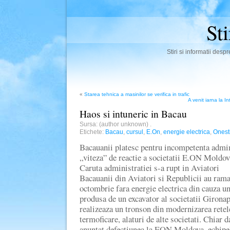
St
Stiri si informatii des
«
Starea tehnica a masinilor se verifica in trafic
A venit iarna la I
Haos si intuneric in Bacau
Sursa: (author unknown)
.
Etichete:
Bacau
,
cursul
,
E.On
,
energie electrica
,
Onest
Bacauanii platesc pentru incompetenta admini
„viteza” de reactie a societatii E.ON Moldov
Caruta administratiei s-a rupt in Aviatori
Bacauanii din Aviatori si Republicii au ramas
octombrie fara energie electrica din cauza un
produsa de un excavator al societatii Gironap
realizeaza un tronson din modernizarea retel
termoficare, alaturi de alte societati. Chiar d
anuntat defectiunea la EON Moldova, echipel