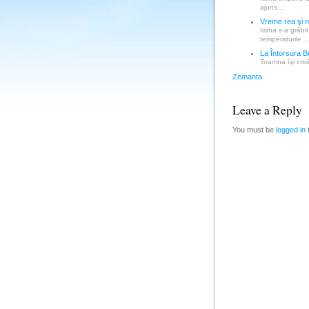
ajuns…
Vreme rea şi n
Iarna s-a grăbi
temperaturile 
La Întorsura B
Toamna îşi intr
Zemanta
Leave a Reply
You must be
logged in