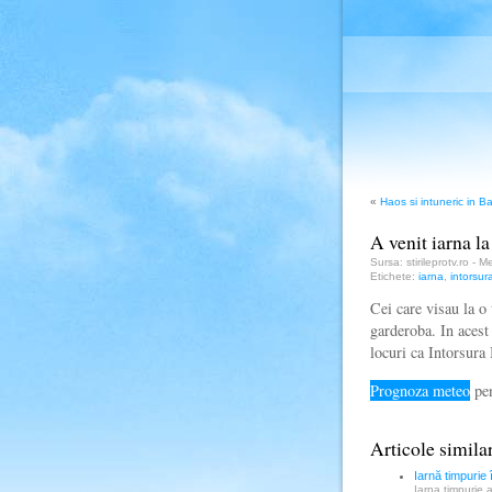
«
Haos si intuneric in B
A venit iarna l
Sursa: stirileprotv.ro - 
Etichete:
iarna
,
intorsur
Cei care visau la o
garderoba. In acest
locuri ca Intorsura
Prognoza meteo
pen
Articole simila
Iarnă timpurie
Iarna timpurie 