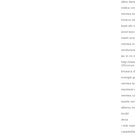
alina dami
rodica cor
vremea ba
horeca v
brad din m
ionel bor
marin ece
vremea in 
randunica
lac in nv 
http://me
10/cocos-
broasca d
energia g
vremea b
montreal
vremea uc
taxele ver
albena in
incdd
deva
i velo ma
catastrofa