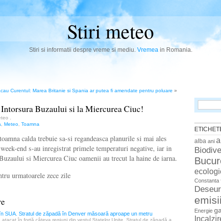
Stiri meteo
Stiri si informatii despre vreme si mediu.
Vremea
in Romania.
acau
Curentul: Marea Britanie si Spania ar putea fi amendate pentru poluare
»
Search
a Intorsura Buzaului si la Miercurea Ciuc!
for:
Meteo
.
a
,
Meteo
,
Toamna
ETICHET
 toamna calda trebuie sa-si regandeasca planurile si mai ales
a
alba
ani
 week-end s-au inregistrat primele temperaturi negative, iar in
Biodive
 Buzaului si Miercurea Ciuc oamenii au trecut la haine de iarna.
Bucur
ecologi
tru urmatoarele zece zile
Constanta
Deseur
emisi
re
g
Energie
 în SUA. Stratul de zăpadă în Denver măsoară aproape un metru
Incalzi
a atacat în forţă câteva regiuni din vestul Statelor Unite. Stratul de zăpadă a