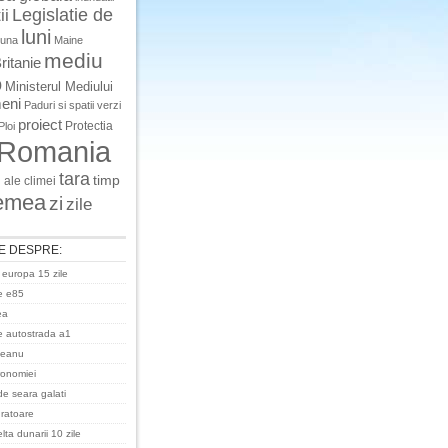
Legislatie de
ii
luni
luna
Maine
mediu
ritanie
o
Ministerul Mediului
eni
Paduri si spatii verzi
proiect
Protectia
Ploi
Romania
tara
timp
 ale climei
emea
zi
zile
E DESPRE:
 europa 15 zile
e e85
ea
 autostrada a1
ceanu
ronomiei
de seara galati
uratoare
ta dunarii 10 zile