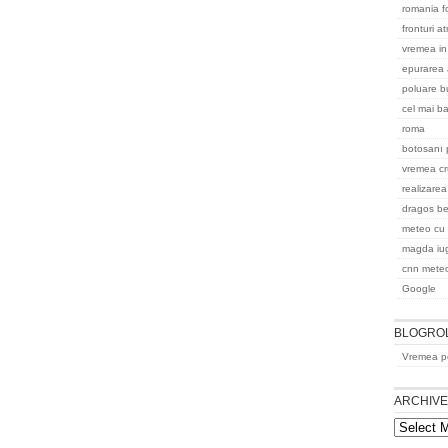
romania f
fronturi a
vremea in
epurarea 
poluare b
cel mai ba
roma
botosanı 
vremea cr
realizare
dragos b
meteo cu 
magda iu
cnn mete
Google
BLOGRO
Vremea pe
ARCHIV
Archives