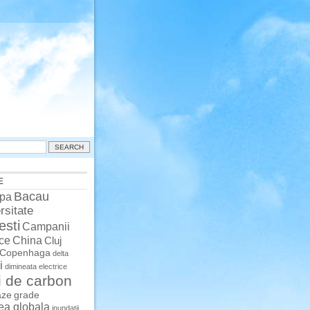
E
Bacau
pa
rsitate
esti
Campanii
China
ce
Cluj
Copenhaga
delta
i
dimineata
electrice
i de carbon
aze
grade
rea globala
inundatii