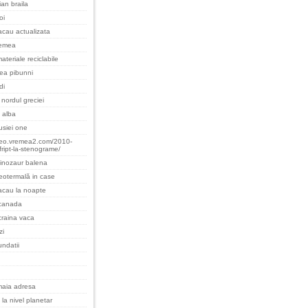
an braila
oi
cau actualizata
remea
ateriale reciclabile
cea pibunni
di
nordul greciei
 alba
rusiei one
teo.vremea2.com/2010-
fript-la-stenograme/
inozaur balena
eotermală in case
acau la noapte
 canada
raina vaca
zi
undatii
maia adresa
 la nivel planetar