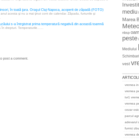
Investit
insori, în toată ţara. Oraşul Cluj-Napoca, acoperit de zăpadă (FOTO)
mediu
t anul acesta şi nu a mai ţinut cont de calendar. Zăpada, furtunile şi
…
Marea B
uzăului s-a întrgistrat prima temperatură negativă din această toamnă
Mete
ă în drepturi. Temperaturile……
oam
nbsp
peste
Mediului
Schimbari
to post a comment.
vr
vest
ARTICOL
vremea in
vremea p
tvr1 vrem
vremea pe
cezar osi
parcul ag
adevarul 
furnici zb
vremea del