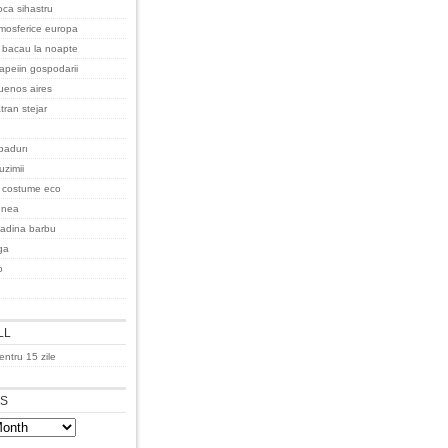
oca sihastru
tmosferice europa
 bacau la noapte
apeiin gospodarii
uenos aires
tran stejar
padurı
uzimii
a costume eco
enea
adina barbu
ga
o
LL
ntru 15 zile
ES