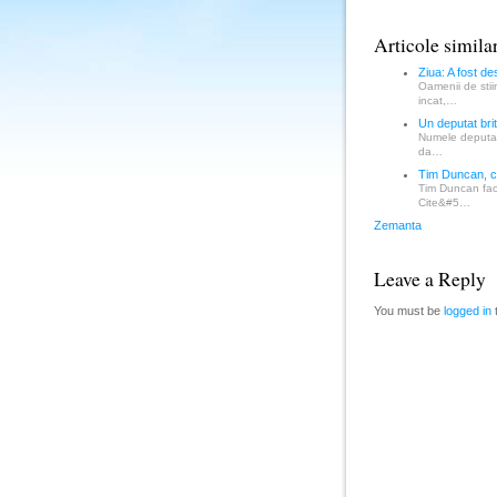
Articole simila
Ziua: A fost d
Oamenii de stii
incat,…
Un deputat brit
Numele deputatul
da…
Tim Duncan, c
Tim Duncan face
Cite&#5…
Zemanta
Leave a Reply
You must be
logged in