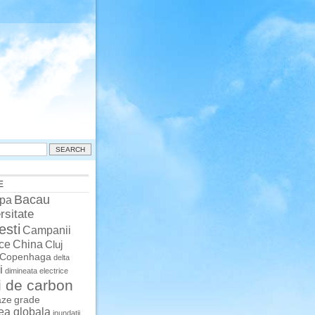
E
Bacau
pa
rsitate
esti
Campanii
China
ce
Cluj
Copenhaga
delta
i
dimineata
electrice
i de carbon
aze
grade
rea globala
inundatii