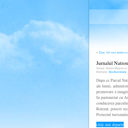
«
Ziua: Un nou seism s-
Jurnalul Nationa
Sursa: Green-Report.ro
Etichete:
Biodiversitate
Dupa ce Parcul Nati
ale lumii, administr
promovare a imagini
In parteneriat cu A
conducerea parcului
Retezat, povesti vec
Proiectul turismul
citiţi mai departe