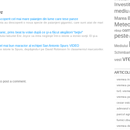
Investit
re
mediu
Marea B
escoperit cel mai mare paianjen din lume care tese panze
nta au descoperit o noua specie de paianjeni gigantici, care sunt atat de mari
Mete
oam
nbsp
anic, prins beat la volan după ce şi-a făcut alegătorii “beţivi”
peste
ui laburist Eric Joyce va intra negreşit într-o istorie a ironiei sorţii. El şi-a
el mai bun maractor al echipei San Antonio Spurs VIDEO
Mediului
 istorie la Spurs, depăşindu-l pe David Robinson în clasamentul marcatorilor.
Schimbari
vr
vest
ARTICOL
vremea in
to post a comment.
vremea p
tvr1 vrem
vremea pe
cezar osi
adevarul 
parcul ag
furnici zb
vremea del