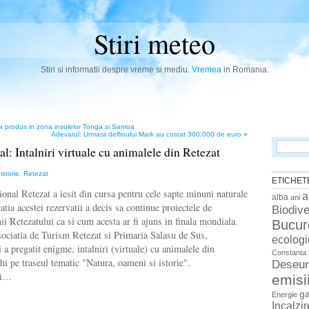
Stiri meteo
Stiri si informatii despre vreme si mediu.
Vremea
in Romania.
a produs in zona insulelor Tonga si Samoa
Adevarul: Urmasii delfinului Mark au costat 300.000 de euro
»
Search
l: Intalniri virtuale cu animalele din Retezat
for:
.
,
istorie
,
Retezat
ETICHET
onal Retezat a iesit din cursa pentru cele sapte minuni naturale
a
alba
ani
atia acestei rezervatii a decis sa continue proiectele de
Biodive
i Retezatului ca si cum acesta ar fi ajuns in finala mondiala.
Bucur
sociatia de Turism Retezat si Primaria Salasu de Sus,
ecologi
 a pregatit enigme, intalniri (virtuale) cu animalele din
Constanta
hi pe traseul tematic "Natura, oameni si istorie".
Deseur
ui…
emisi
g
Energie
Incalzi