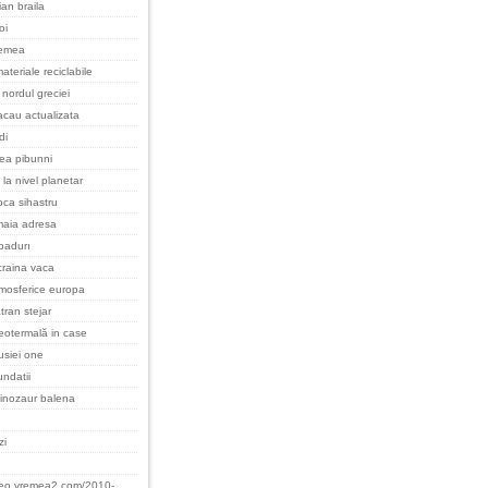
an braila
oi
remea
ateriale reciclabile
nordul greciei
cau actualizata
di
cea pibunni
 la nivel planetar
oca sihastru
maia adresa
padurı
raina vaca
tmosferice europa
tran stejar
eotermală in case
rusiei one
undatii
inozaur balena
zi
teo.vremea2.com/2010-