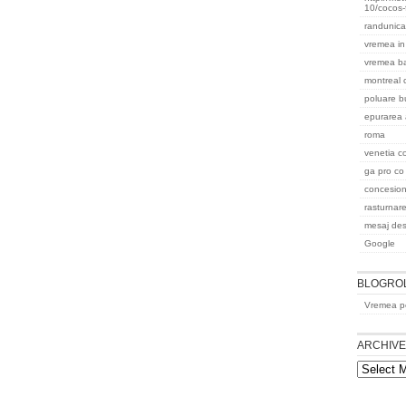
10/cocos-
randunica
vremea in
vremea b
montreal
poluare b
epurarea 
roma
venetia co
ga pro co
concesion
rasturnar
mesaj des
Google
BLOGRO
Vremea pe
ARCHIV
Archives