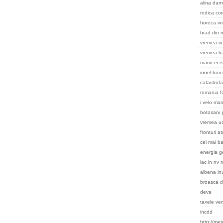
alina dami
rodica cor
horeca v
brad din m
vremea in 
vremea ba
marin ece
ionel bor
catastrofa
romania f
i velo ma
botosanı 
vremea uc
fronturi a
cel mai ba
energia g
lac in nv 
albena in
broasca d
deva
taxele ver
incdd
http://me