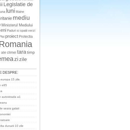
Legislatie de
ii
luni
luna
Maine
mediu
ritanie
o
Ministerul Mediului
eni
Paduri si spatii verzi
proiect
Protectia
Ploi
Romania
tara
timp
 ale climei
emea
zi
zile
E DESPRE:
 europa 15 zile
e e85
ea
 autostrada a1
ceanu
de seara galati
ronomiei
uratoare
ta dunarii 10 zile