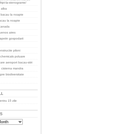
fript-la-stenograme/
 alba
 bacau la noapte
acau la noapte
 canada
uenos aires
apeiin gospodarii
nstructie piloni
 chemicals poluare
are aeroport bacau-stiri
e cisterna mandra
pre biodiversitate
LL
ntru 15 zile
ES