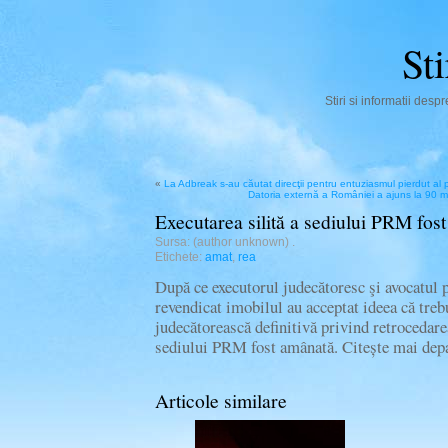
St
Stiri si informatii des
«
La Adbreak s-au căutat direcţii pentru entuziasmul pierdut al pu
Datoria externă a României a ajuns la 90 
Executarea silită a sediului PRM fos
Sursa: (author unknown)
.
Etichete:
amat
,
rea
După ce executorul judecătoresc şi avocatul p
revendicat imobilul au acceptat ideea că treb
judecătorească definitivă privind retrocedarea
sediului PRM fost amânată. Citește mai de
Articole similare