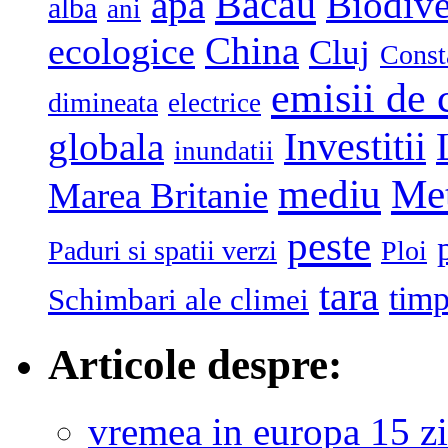
Bacau
apa
Biodive
alba
ani
China
ecologice
Cluj
Const
emisii de 
dimineata
electrice
globala
Investitii
inundatii
mediu
Me
Marea Britanie
peste
Paduri si spatii verzi
Ploi
tara
tim
Schimbari ale climei
Articole despre:
vremea in europa 15 zi