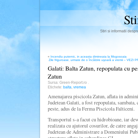
St
Stiri si informatii des
«
Incendiu puternic, in aceasta dimineata la Mogosoaia
Zile friguroase, urmate de o încălzire uşoară a vremii –
Galati: Balta Zatun, repopulata cu pe
Zatun
Sursa: Green-Report.ro
.
Etichete:
balta
,
vremea
Amenajarea piscicola Zatun, aflata in admini
Judetean Galati, a fost repopulata, sambata, 
peste, adus de la Ferma Piscicola Falticeni.
Transportul s-a facut cu hidrobioane, iar dev
realizata cu ajutorul cosurilor, de catre anga
Judetean de Administrare a Domeniului Publi
structura aflata in subordinea CJ.