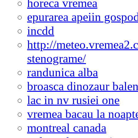
horeca vremea
epurarea apeiin gospod
incdd
http://meteo.vremea2.
stenograme/
randunica alba
broasca dinozaur bale
lac in nv rusiei one
vremea bacau la noapt
montreal canada