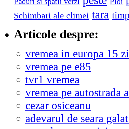
peste
Paduri si spatii verzi
Ploi
tara
tim
Schimbari ale climei
Articole despre:
vremea in europa 15 zi
vremea pe e85
tvr1 vremea
vremea pe autostrada 
cezar osiceanu
adevarul de seara galat