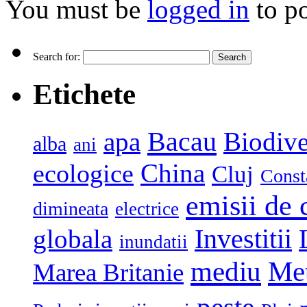
You must be
logged in
to p
Search for:
Etichete
Bacau
apa
Biodive
alba
ani
China
ecologice
Cluj
Const
emisii de 
dimineata
electrice
globala
Investitii
inundatii
mediu
Me
Marea Britanie