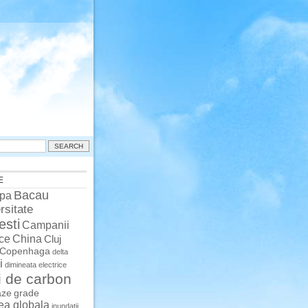
E
Bacau
pa
rsitate
esti
Campanii
China
ce
Cluj
Copenhaga
delta
i
dimineata
electrice
i de carbon
aze
grade
rea globala
inundatii