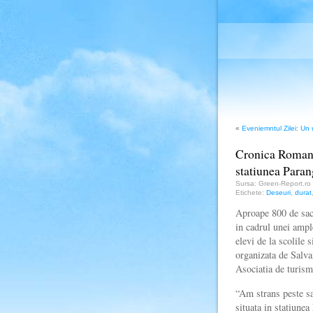
«
Eveniemntul Zilei: Un u
Cronica Romana:
statiunea Paran
Sursa: Green-Report.ro
Etichete:
Deseuri
,
durat
Aproape 800 de saci
in cadrul unei ample
elevi de la scolile 
organizata de Salva
Asociatia de turism
“Am strans peste sa
situata in statiune