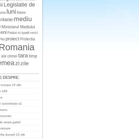
Legislatie de
ii
luni
luna
Maine
mediu
ritanie
o
Ministerul Mediului
eni
Paduri si spatii verzi
proiect
Protectia
Ploi
Romania
tara
timp
 ale climei
emea
zi
zile
E DESPRE:
 europa 15 zile
e e85
ea
 autostrada a1
ceanu
ronomiei
de seara galati
uratoare
ta dunarii 10 zile