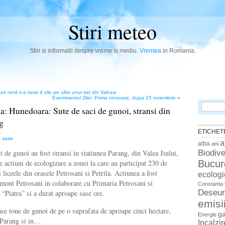
Stiri meteo
Stiri si informatii despre vreme si mediu.
Vremea
in Romania.
rs ranit s-a tarat 4 zile pe ulita unui sat din Valcea
Evenimentul Zilei: Prima ninsoare, dupa 15 noiembrie
»
Search
 Hunedoara: Sute de saci de gunoi, stransi din
for:
g
ETICHET
.
,
sase
a
alba
ani
Biodive
 de gunoi au fost stransi in statiunea Parang, din Valea Jiului,
Bucur
 actiuni de ecologizare a zonei la care au participat 230 de
si liceele din orasele Petrosani si Petrila. Actiunea a fost
ecologi
mont Petrosani in colaborare cu Primaria Petrosani si
Constanta
Deseur
 “Piatra” si a durat aproape sase ore.
emisi
se tone de gunoi de pe o suprafata de aproape cinci hectare,
g
Energie
a Parang si in…
Incalzi