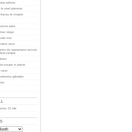
maia adresa
 la nivel planetar
 bacau la noapte
uenos aires
tran stejar
rusiei one
raina vaca
eteo de saptamana trecuta
deal,campie
gibson
ni tunate in pitesti
 verzi
amtoarea gibraltar
iotu
LL
ntru 15 zile
ES