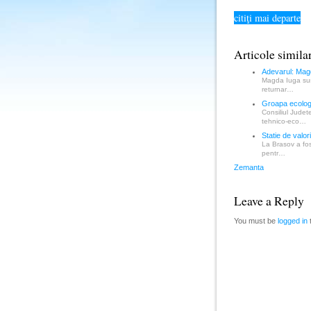
citiţi mai departe
Articole simila
Adevarul: Magd
Magda Iuga susti
returnar…
Groapa ecologi
Consiliul Judet
tehnico-eco…
Statie de valor
La Brasov a fost
pentr…
Zemanta
Leave a Reply
You must be
logged in