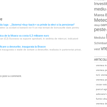
Investit
mediu
Marea B
re
Mete
oam
a Iuga : „Sistemul «buy-back» va prinde la elevi si la pensionari“
nbsp
ne ca scolarii si batranii vor fi cei mai tentati de bonusurile date pentru
peste
ca de la Moara va costa 6,3 milioane euro
Mediului
ean (CJ) Suceava va supune aprobarii, in sedinta de miercuri, indicatorii
Schimbari
ificare a deseurilor, inaugurata la Brasov
vr
vest
 inaugurata o statie de sortare a deseurilor, realizata in parteneriat privat,
ARTICOL
vremea in
vremea p
tvr1 vrem
to post a comment.
vremea pe
cezar osi
parcul ag
adevarul 
furnici zb
vremea del