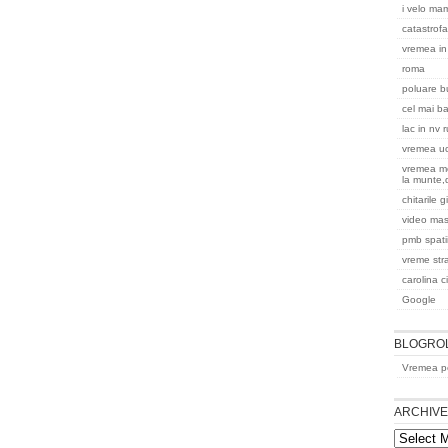
i velo ma
catastrofa
vremea in
roma
poluare b
cel mai ba
lac in nv 
vremea uc
vremea m
la munte,
chitarile 
video masi
pmb spatii
vreme str
carolina c
Google
BLOGRO
Vremea pe
ARCHIV
Archives