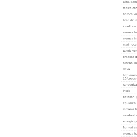
alina dami
rodica cor
horeca v
brad din m
ionel bor
vremea ba
vremea in 
marin ece
taxele ver
broasca d
albena in
deva
http://me
10/cocos-
randunica
incdd
botosanı 
epurarea 
romania f
montreal
energia g
fronturi a
vremea b