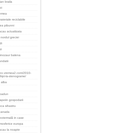
an braila
oi
remea
ateriale reciclabile
cea pibunni
cau actualizata
nordul greciei
di
zi
inozaur balena
undatii
teo.vremea2.com/2010-
fript-la-stenograme/
 alba
padurı
apeiin gospodarii
oca sihastru
 canada
eotermală in case
tmosferice europa
acau la noapte